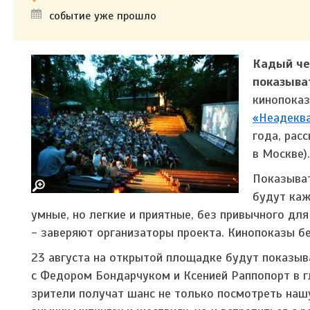
событие уже прошло
Кадый че
показыва
кинопоказ
«Неадекв
года, рас
в Москве)
Показыват
будут каж
умные, но легкие и приятные, без привычного дл
- заверяют организаторы проекта. Кинопоказы б
23 августа на открытой площадке будут показ
с Федором Бондарчуком и Ксенией Раппопорт в гл
зрители получат шанс не только посмотреть наш