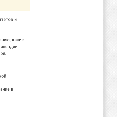
итетов и
ению, какие
типендии
ря.
ной
ание в