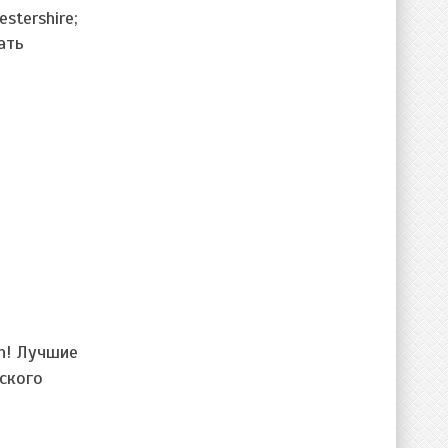
stershire;
ать
gn! Лучшие
ского