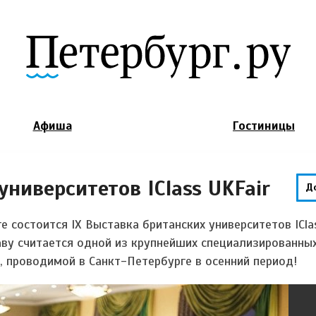
Jump to Navigation
Афиша
Гостиницы
университетов IClass UKFair
Д
 состоится IX Выставка британских университетов IClas
аву считается одной из крупнейших специализированны
 проводимой в Санкт-Петербурге в осенний период!