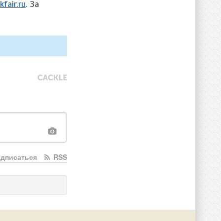
fair.ru
. За
дписаться
RSS