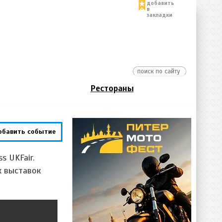
добавить
в
закладки
Рестораны
обавить событие
s UKFair.
х выставок