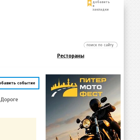
добавить
в
закладки
Рестораны
обавить событие
 Дороге