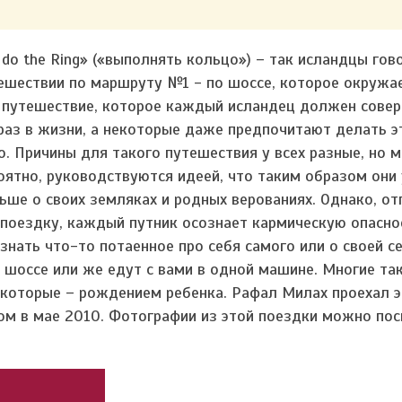
 do the Ring» («выполнять кольцо») – так исландцы гов
ешествии по маршруту №1 - по шоссе, которое окружае
 путешествие, которое каждый исландец должен совер
раз в жизни, а некоторые даже предпочитают делать 
о. Причины для такого путешествия у всех разные, но м
оятно, руководствуются идеей, что таким образом они
ьше о своих земляках и родных верованиях. Однако, от
 поездку, каждый путник осознает кармическую опасно
узнать что-то потаенное про себя самого или о своей се
с шоссе или же едут с вами в одной машине. Многие та
екоторые – рождением ребенка. Рафал Милах проехал э
м в мае 2010. Фотографии из этой поездки можно пос