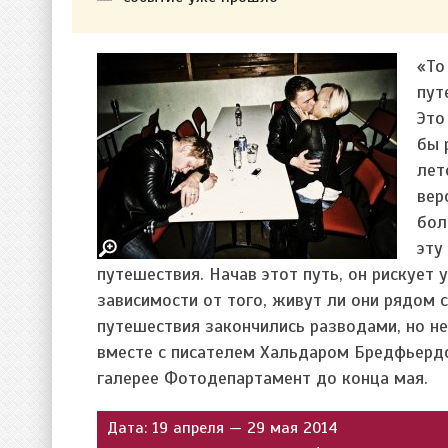
«To
пут
Это
бы 
лет
вер
бол
эту
путешествия. Начав этот путь, он рискует 
зависимости от того, живут ли они рядом 
путешествия закончились разводами, но н
вместе с писателем Хальдаром Бредфьердо
галерее Фотодепартамент до конца мая.
Дата: 19 апреля — 29 мая 2014