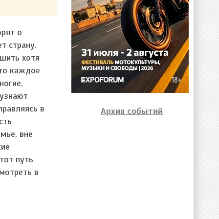
орят о
т страну.
шить хотя
это каждое
ногие,
 узнают
правляясь в
Архив событий
сть
мье, вне
кие
тот путь
мотреть в