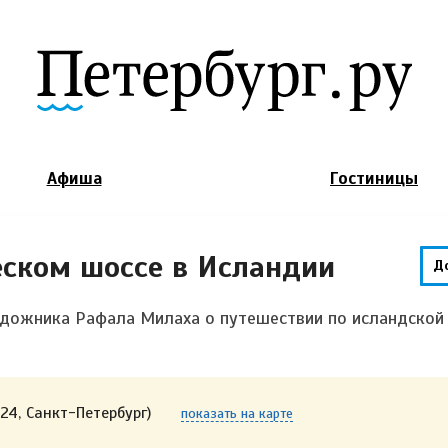
Jump to Navigation
Афиша
Гостиницы
ском шоссе в Исландии
Д
удожника Рафала Милаха о путешествии по исландской
24, Санкт-Петербург)
показать на карте