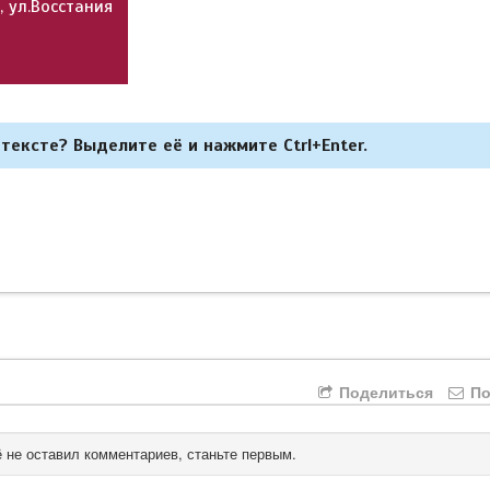
 ул.Восстания
тексте? Выделите её и нажмите Ctrl+Enter.
Поделиться
По
 не оставил комментариев, станьте первым.