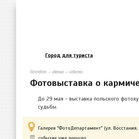
Город для туриста
Петербург
→
афиша
→
события
Фотовыставка о кармиче
До 29 мая - выставка польского фотох
судьбы.
Галерея "ФотоДепартамент" (ул. Восстания, 
событие уже прошло