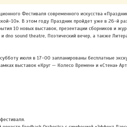
иционного Фестиваля современного искусства «Праздни
ой-10». В этом году Праздник пройдет уже в 26-й раз
ытия 10 новых выставок, презентации сборников и жур
и dno sound theatre, Поэтический вечер, а также Лите
субботу июля в 17-00 запланированы бесплатные экск
рамках выставок «Круг — Колесо Времен» и «Стена» Ар
фестиваля.
оркестр Feedback Orchestra с симфонией «Эффект Ларс