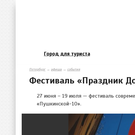
Город для туриста
Петербург
→
афиша
→
события
Фестиваль «Праздник Д
27 июня – 19 июля — фестиваль соврем
«Пушкинской-10».