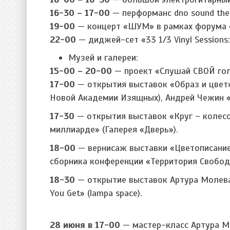
16-30 – 17-00
— перформанс dno sound thea
19-00
— концерт «ШУМ» в рамках форума «
22-00
— диджей-сет «33 1/3 Vinyl Sessions: 
Музей и галереи:
15-00 – 20-00
— проект «Слушай СВОЙ гол
17-00
— открытия выставок «Образ и цвет
Новой Академии Изящных), Андрей Чежин «На
17-30
— открытия выставок «Круг – колесо
миллиарде» (Галерея «Дверь»).
18-00
— вернисаж выставки «Цветописание»
сборника конференции «Территория Свобод
18-30
— открытие выставок Артура Молева 
You Get» (lampa space).
28 июня в 17-00
— мастер-класс Артура Мо