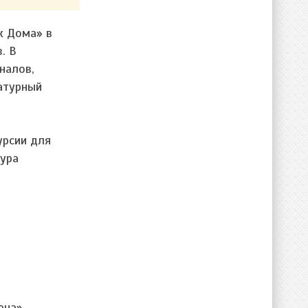
к Дома» в
. В
налов,
ратурный
урсии для
тура
ена».