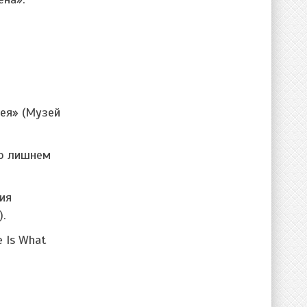
ея» (Музей
 о лишнем
ия
).
 Is What