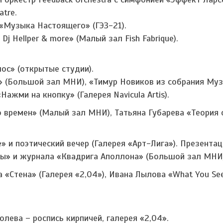
tre.
Музыка Настоящего» (ГЭЗ-21).
Dj Hellper & more» (Малый зал Fish Fabrique).
ос» (открытые студии).
» (Большой зал МНИ), «Тимур Новиков из собрания Муз
жми на кнопку» (Галерея Navicula Artis).
 времен» (Малый зал МНИ), Татьяна Губарева «Теория
 и поэтический вечер (Галерея «Арт-Лига»). Презентац
ы» и журнала «Квадрига Аполлона» (Большой зал МНИ
«Стена» (Галерея «2,04»), Ивана Лылова «What You See
лева – роспись кирпичей, галерея «2,04».