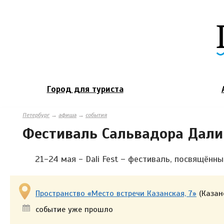
Город для туриста
Петербург
→
афиша
→
события
Фестиваль Сальвадора Дали 
21-24 мая - Dali Fest – фестиваль, посвящённ
Пространство «Место встречи Казанская, 7»
(Казанс
событие уже прошло