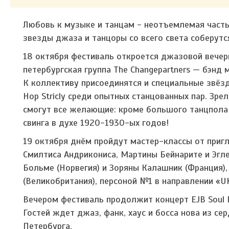
Любовь к музыке и танцам - неотъемлемая част
звезды джаза и танцоры со всего света соберутся
18 октября фестиваль откроется джазовой вечер
петербургская группа The Changepartners — бэнд 
К коллективу присоединятся и специальные звёзд
Hop Stricly среди опытных станцованных пар. Зр
смогут все желающие: кроме большого танцпола 
свинга в духе 1920-1930-ых годов!
19 октября днём пройдут мастер-классы от при
Смилтиса Андрикониса, Мартины Бейнарите и Эгле 
Больме (Норвегия) и Зоряны Калашник (Франция)
(Великобритания), персоной №1 в направлении «UK
Вечером фестиваль продолжит концерт EJB Soul En
Гостей ждет джаз, фанк, хаус и босса нова из с
Петербурга.