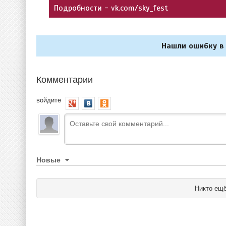
Подробности - vk.com/sky_fest
Нашли ошибку в 
Комментарии
войдите
Новые
Никто ещё