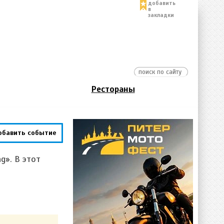
добавить
в
закладки
Рестораны
обавить событие
g». В этот