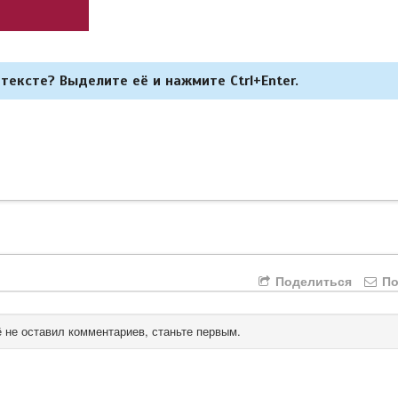
тексте? Выделите её и нажмите Ctrl+Enter.
Поделиться
По
 не оставил комментариев, станьте первым.