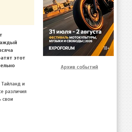
т
 каждый
ысяча
ратят этот
тельно
Архив событий
 Тайланд и
се различия
ь свои