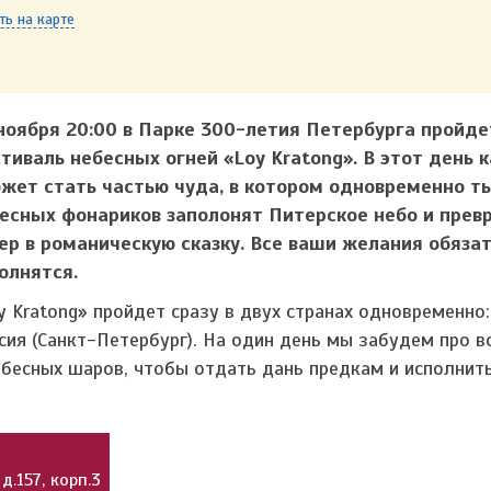
ть на карте
ноября 20:00 в Парке 300-летия Петербурга пройде
тиваль небесных огней «Loy Kratong». В этот день
жет стать частью чуда, в котором одновременно т
есных фонариков заполонят Питерское небо и прев
ер в романическую сказку. Все ваши желания обяза
олнятся.
y Kratong» пройдет сразу в двух странах одновременно:
сия (Санкт-Петербург). На один день мы забудем про в
ебесных шаров, чтобы отдать дань предкам и исполнит
д.157, корп.3