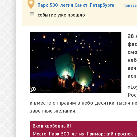
Парк 300-летия Санкт-Петербурга
показа
событие уже прошло
28 
фес
смо
неб
веч
исп
«Lo
Рос
и вместе отправим в небо десятки тысяч н
заветные желания.
Вход свободный!
Место: Парк 300-летия, Приморский проспект, 