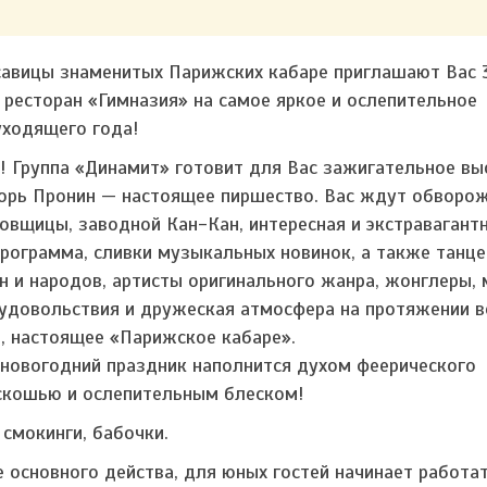
авицы знаменитых Парижских кабаре приглашают Вас 3
в ресторан «Гимназия» на самое яркое и ослепительное
уходящего года!
! Группа «Динамит» готовит для Вас зажигательное вы
орь Пронин — настоящее пиршество. Вас ждут обворо
овщицы, заводной Кан-Кан, интересная и экстравагант
программа, сливки музыкальных новинок, а также танц
ен и народов, артисты оригинального жанра, жонглеры,
удовольствия и дружеская атмосфера на протяжении в
, настоящее «Парижское кабаре».
 новогодний праздник наполнится духом феерического
скошью и ослепительным блеском!
 смокинги, бабочки.
е основного действа, для юных гостей начинает работа