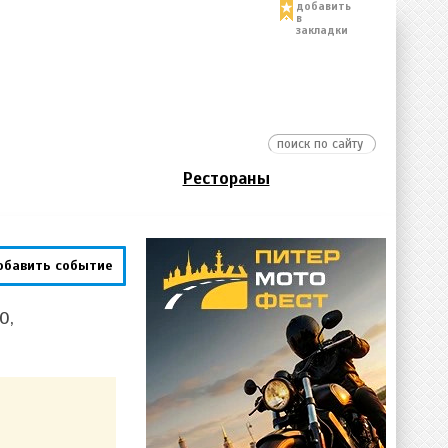
добавить
в
закладки
Рестораны
обавить событие
0,