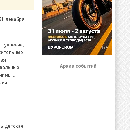
1 декабря,
ступление,
жительные
ная
Архив событий
евальные
 мимы…
сей
ть детская