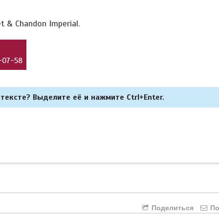
& Chandon Imperial.
-07-58
тексте? Выделите её и нажмите Ctrl+Enter.
Поделиться
По