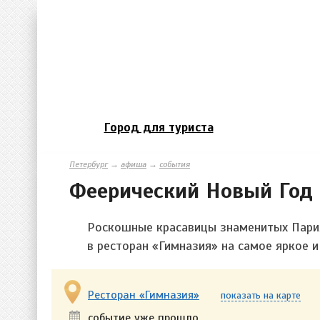
Город для туриста
Петербург
→
афиша
→
события
Феерический Новый Год 
Роскошные красавицы знаменитых Париж
в ресторан «Гимназия» на самое яркое 
Ресторан «Гимназия»
показать на карте
событие уже прошло