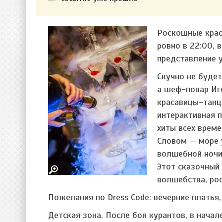
Роскошные крас
ровно в 22:00, 
представление 
Скучно не будет
а шеф-повар Иг
красавицы-танц
интерактивная 
хиты всех врем
Словом — море 
волшебной ночи
Этот сказочный
волшебства, ро
Пожелания по Dress Сode: вечерние платья,
Детская зона. После боя курантов, в начал