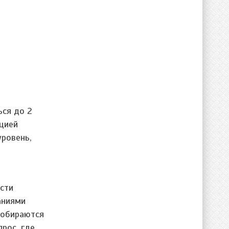
ься до 2
ацией
уровень,
сти
аниями
собираются
рос, где