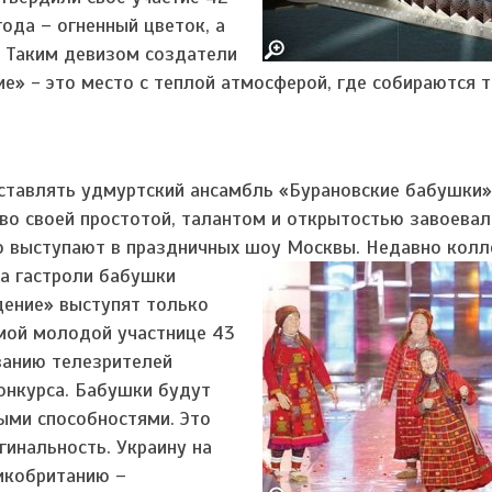
года – огненный цветок, а
ь). Таким девизом создатели
ие» - это место с теплой атмосферой, где собираются 
ставлять удмуртский ансамбль «Бурановские бабушки»
во своей простотой, талантом и открытостью завоевал
но выступают в праздничных шоу Москвы.
Недавно колл
на гастроли бабушки
дение» выступят только
амой молодой участнице 43
ованию телезрителей
онкурса. Бабушки будут
ыми способностями. Это
гинальность. Украину на
ликобританию –