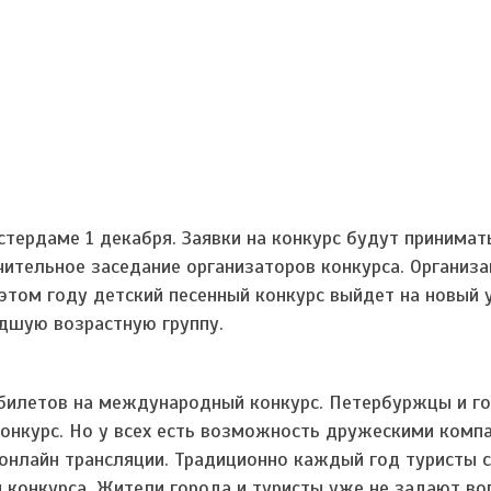
тердаме 1 декабря. Заявки на конкурс будут принимат
чительное заседание организаторов конкурса. Организ
этом году детский песенный конкурс выйдет на новый 
дшую возрастную группу.
билетов на международный конкурс. Петербуржцы и го
конкурс. Но у всех есть возможность дружескими комп
 онлайн трансляции. Традиционно каждый год туристы 
конкурса. Жители города и туристы уже не задают воп