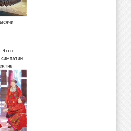
тысячи
. Этот
 симпатии
ектив