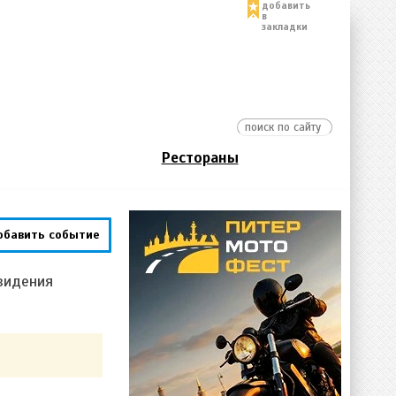
добавить
в
закладки
Рестораны
обавить событие
видения