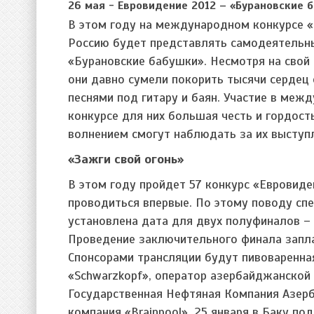
26 мая - Евровидение 2012 – «Бурановские 
В этом году на международном конкурсе 
Россию будет представлять самодеятельн
«Бурановские бабушки». Несмотря на свой
они давно сумели покорить тысячи сердец
песнями под гитару и баян. Участие в меж
конкурсе для них большая честь и гордость
волнением смогут наблюдать за их выступ
«Зажги свой огонь»
В этом году пройдет 57 конкурс «Евровиде
проводиться впервые. По этому поводу сп
установлена дата для двух полуфиналов – 
Проведение заключительного финала запла
Спонсорами трансляции будут пивоваренна
«Schwarzkopf», оператор азербайджанской с
Государственная Нефтяная Компания Азер
компания «Brainpool». 25 января в Баку по