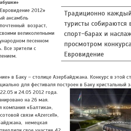
бабушки»
«Евровидение 2012»
Традиционно каждый
ый ансамбль
туристы собираются 
 почтенный возраст,
спорт-барах и насла
 своими великолепными
дународном песенном
просмотром конкурс
. Все зрители с
Евровидение
лением.
ние» в Баку – столице Азербайджана. Конкурс в этой с
ециально для фестиваля построен в Баку кристальный з
22.05 и 24.05 2012 года.
нировано на 26 мая.
я компания «Балтика»,
отовой связи «Azercell»,
байджана, немецкая
дтвердили свое участие 42