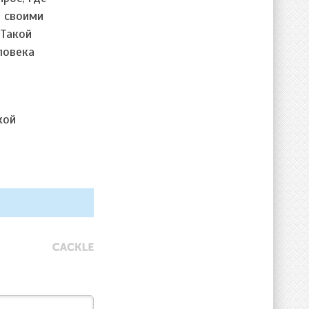
я своими
 Такой
ловека
кой