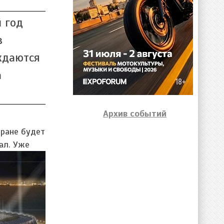
 год
в
ждаются
а
Архив событий
тране будет
ал.
Уже