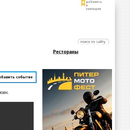
добавить
в
закладки
Рестораны
обавить событие
кин.