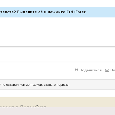
тексте? Выделите её и нажмите Ctrl+Enter.
Поделиться
По
 не оставил комментариев, станьте первым.
зжает в Петербург