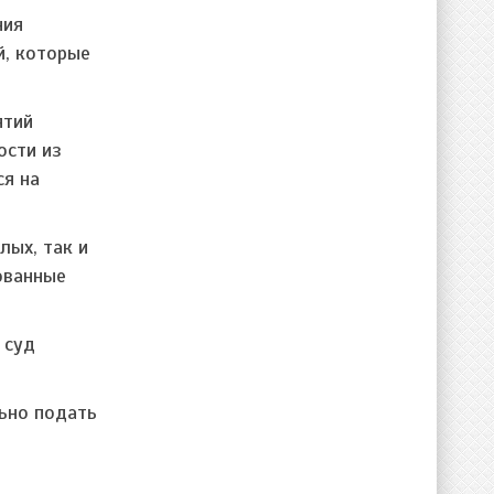
ния
й, которые
ятий
ости из
ся на
лых, так и
ованные
 суд
ьно подать