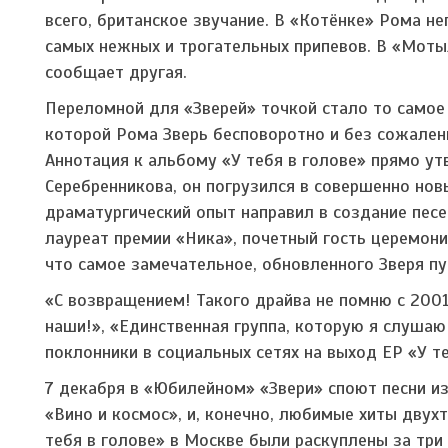
всего, британское звучание. В «Котёнке» Рома н
самых нежных и трогательных припевов. В «Моты
сообщает другая.
Переломной для «Зверей» точкой стало то самое 
которой Рома Зверь бесповоротно и без сожален
Аннотация к альбому «У тебя в голове» прямо у
Серебренникова, он погрузился в совершенно но
драматургический опыт направил в создание песе
лауреат премии «Ника», почетный гость церемони
что самое замечательное, обновленного Зверя п
«С возвращением! Такого драйва не помню с 2001
наши!», «Единственная группа, которую я слушаю
поклонники в социальных сетях на выход EP «У те
7 декабря в «Юбилейном» «Звери» споют песни из
«Вино и космос», и, конечно, любимые хиты двухт
тебя в голове» в Москве были раскуплены за три