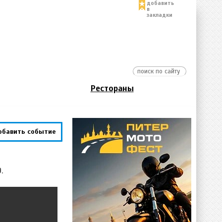
добавить
в
закладки
Рестораны
обавить событие
9.