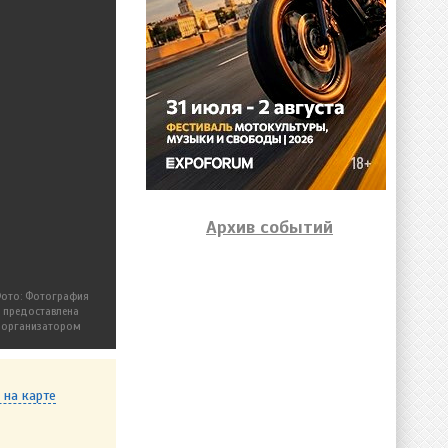
Архив событий
ото: Фотография
предоставлена
организатором
 на карте