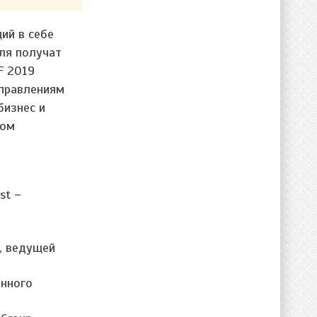
ий в себе
аля получат
F 2019
аправлениям
бизнес и
ком
st –
, ведущей
енного