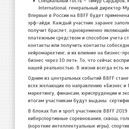
Специальный гость – Тимур Сардаров,
International, генеральный директор M
Впервые в России на BBFF будет применен
эрф-айди. Каждый участник заранее заполн
получит браслет, одновременно являющий
платежным средством и способом учета ст
контакты или получить контакты собеседни
нейромаркетинг, и их влияние на бизнес-
бизнес через 10 лет». То, что сейчас восп
нашей реальностью. В жизни всегда есть 
Одним из центральных событий BBFF стане
всех желающих по направлению «Бизнес и
маркетингу, финансам, юриспруденции и эк
итогам участникам будут выданы сертифик
В блоках fun и sport участников BBFF 201
киберспортивные соревнования, сквош, голь
(короткие интеллектуальные игры), спортив