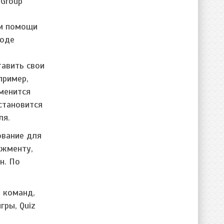
 Group
ри помощи
ходе
тавить свои
пример,
менится
 становится
ля.
ование для
джменту,
н. По
6 команд,
гры, Quiz