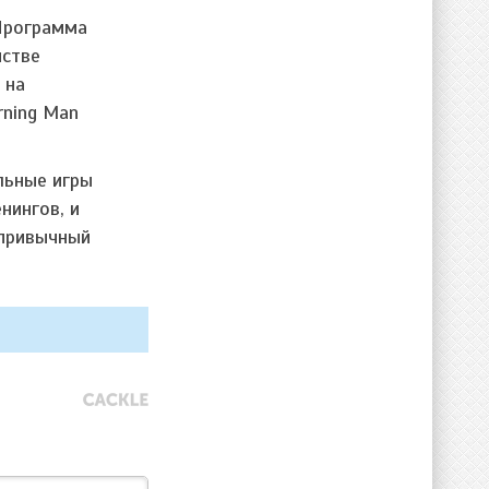
Программа
нстве
 на
rning Man
льные игры
нингов, и
 привычный