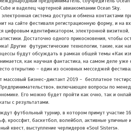
 международный предприниматель, соучредитель Ocean
yCube и ваделец чартерной авиакомпании Ocean Sky.
а электронная система доступа и обмена контактами п
ит на сайте фестиваля регистрационную форму, и на в
ся цифровым идентификатором, электронной визиткой,
атистики. Достаточно одного прикосновения, чтобы ос
ка! Другие футуристические технологии, такие, как на
процессы будут обсуждать в рамках общей темы «Как из
ринимается, как научная фантастика, на самом деле уже
место открытию – один из основных месседжей фестива
т массовый Бизнес-диктант 2019 - бесплатное тестир
 Предпринимательство», включающее вопросы по мене
ономике. Его можно будет пройти как очно, так и онлай
аты с результатами.
9 ждут футбольный турнир, в котором примут участие 1
ф, кроссфит, баскетбол, волейбол, активные уличные и
ный квест, выступление черлидеров «Soul Sisters».