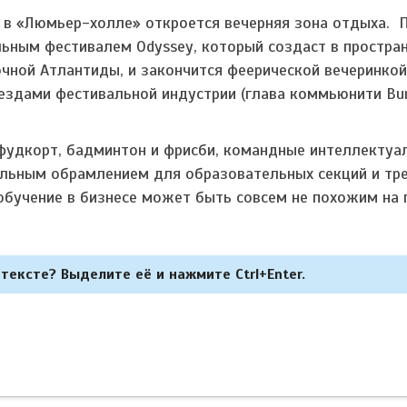
 в «Люмьер-холле» откроется вечерняя зона отдыха. 
ьным фестивалем Odyssey, который создаст в простра
очной Атлантиды, и закончится феерической вечеринкой
звездами фестивальной индустрии (глава коммьюнити Bu
 фудкорт, бадминтон и фрисби, командные интеллектуа
ельным обрамлением для образовательных секций и тре
обучение в бизнесе может быть совсем не похожим на
тексте? Выделите её и нажмите Ctrl+Enter.