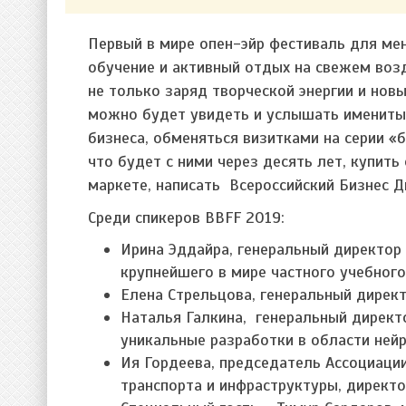
Первый в мире опен-эйр фестиваль для ме
обучение и активный отдых на свежем возд
не только заряд творческой энергии и нов
можно будет увидеть и услышать именитых
бизнеса, обменяться визитками на серии «б
что будет с ними через десять лет, купит
маркете, написать Всероссийский Бизнес 
Среди спикеров BBFF 2019:
Ирина Эддайра, генеральный директор 
крупнейшего в мире частного учебного
Елена Стрельцова, генеральный дирек
Наталья Галкина, генеральный директ
уникальные разработки в области ней
Ия Гордеева, председатель Ассоциаци
транспорта и инфраструктуры, директо