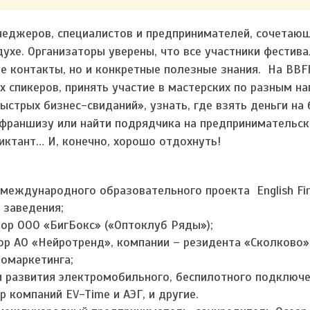
неджеров, специалистов и предпринимателей, сочетающ
ухе. Организаторы уверены, что все участники фестив
ые контакты, но и конкретные полезные знания. На BBF
 спикеров, принять участие в мастерских по разным н
ыстрых бизнес-свиданий», узнать, где взять деньги на 
ь франшизу или найти подрядчика на предпринимательс
Диктант… И, конечно, хорошо отдохнуть!
международного образовательного проекта English Fir
 заведения;
тор ООО «БигБокс» («Оптоклуб Ряды»);
ор АО «Нейротренд», компании – резидента «Сколково»
ромаркетинга;
и развития электромобильного, беспилотного подключ
р компаний EV-Time и АЭГ, и другие.