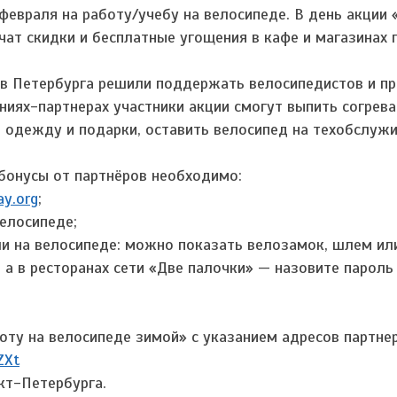
 февраля на работу/учебу на велосипеде. В день акции 
ат скидки и бесплатные угощения в кафе и магазинах 
ов Петербурга решили поддержать велосипедистов и п
ениях-партнерах участники акции смогут выпить согре
а одежду и подарки, оставить велосипед на техобслужи
 бонусы от партнёров необходимо:
ay.org
;
елосипеде;
ли на велосипеде: можно показать велозамок, шлем ил
, а в ресторанах сети «Две палочки» — назовите пароль
оту на велосипеде зимой» с указанием адресов партне
ZXt
кт-Петербурга.