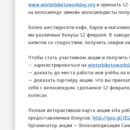
www.winterbiketoworkday.org
и приехать 12
на велосипеде зимой» велосипедисты получ
Более шестидесяти кафе, баров и магазин
им различные бонусы 12 февраля. В завед
напитки со сладостями, получить скидки н
Чтобы стать участником акции и получить
— зарегистрироваться на
winterbiketoworkd
— доехать до места работы или учёбы на в
— доказать партнёру акции, что вы приеха
себя с велосипедом, сделанное 12 февраля
колеса».
Полная интерактивная карта акции «На раб
предоставляемых бонусов:
http://goo.gl/JEi
Организатор акции — Велосипедизация Сан