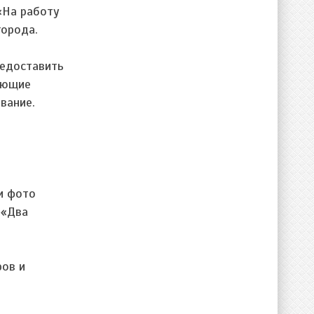
«На работу
города.
редоставить
вающие
вание.
и фото
 «Два
ров и