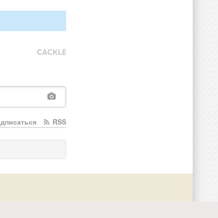
дписаться
RSS