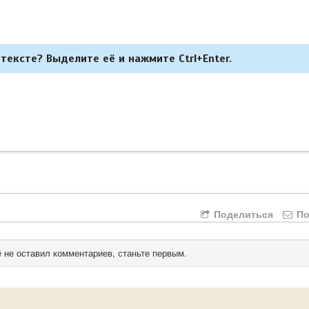
тексте? Выделите её и нажмите Ctrl+Enter.
Поделиться
По
 не оставил комментариев, станьте первым.