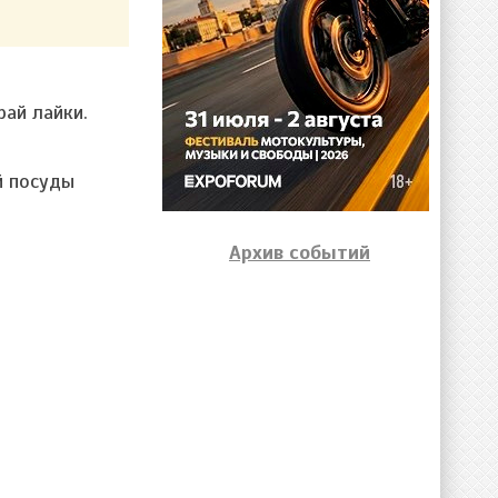
рай лайки.
й посуды
Архив событий