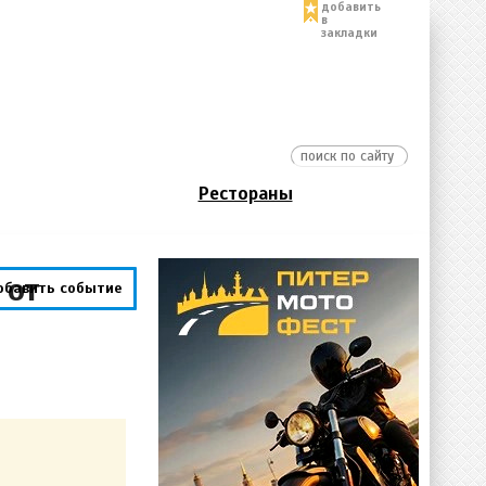
добавить
в
закладки
Рестораны
 от
обавить событие