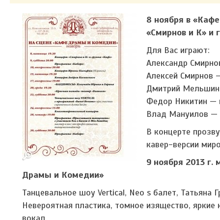
8 ноября в «Каф
«Смирнов и К» и 
Для Вас играют:
Александр Смирнов
Алексей Смирнов —
Дмитрий Мельшин 
Федор Никитин — 
Влад Мануилов — 
В концерте прозву
кавер-версии миро
9 ноября 2013 г.
Драмы и Комедии»
Танцевальное шоу Vertical, Neо s балет, Татьяна Г
Невероятная пластика, томное изящество, яркие
вокал.