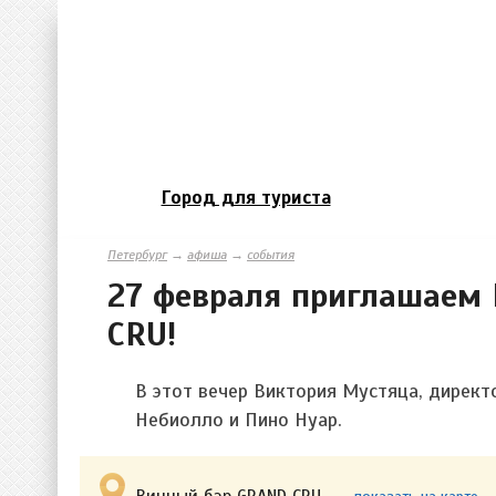
Город для туриста
Петербург
→
афиша
→
события
27 февраля приглашаем 
CRU!
В этот вечер Виктория Мустяца, директ
Небиолло и Пино Нуар.
Винный бар GRAND CRU