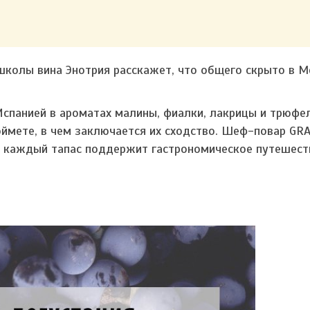
школы вина Энотрия расскажет, что общего скрыто в М
спанией в ароматах малины, фиалки, лакрицы и трюфел
поймете, в чем заключается их сходство. Шеф-повар GR
де каждый тапас поддержит гастрономическое путешест