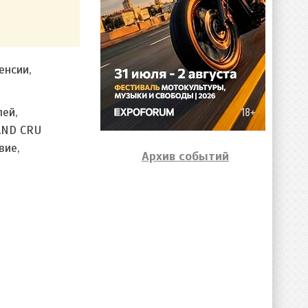
енсии,
ей,
AND CRU
вие,
Архив событий