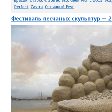
красок
,
Старкон
,
Stereoleto
,
Geek Picnic 2019
,
Уса
Perfect
,
Zavtra
,
Отличный Fest
Фестиваль песчаных скульптур — 