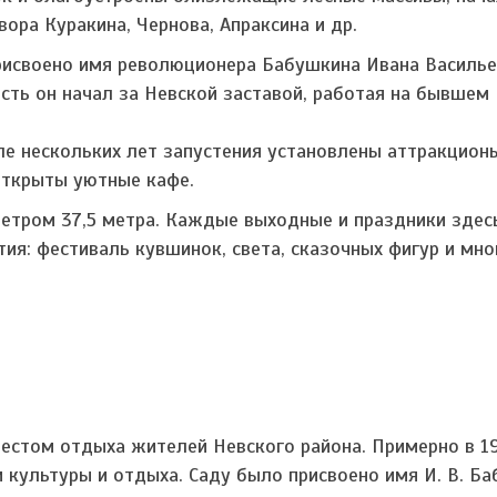
ора Куракина, Чернова, Апраксина и др.
рисвоено имя революционера Бабушкина Ивана Василье
ть он начал за Невской заставой, работая на бывшем
ле нескольких лет запустения установлены аттракцион
открыты уютные кафе.
метром 37,5 метра. Каждые выходные и праздники здес
я: фестиваль кувшинок, света, сказочных фигур и мно
местом отдыха жителей Невского района. Примерно в 1
 культуры и отдыха. Саду было присвоено имя И. В. Ба