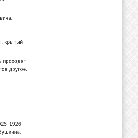
вича,
ы, крытый
ь проходят
гое другое.
925-1926
бушкина,