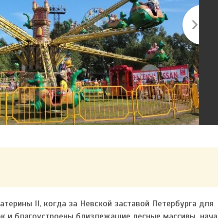
атерины II, когда за Невской заставой Петербурга для
к и благоустроены близлежащие лесные массивы, нач