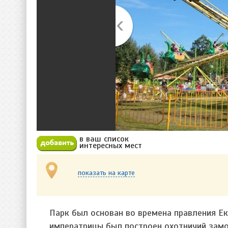
в ваш список
Добавить в избранное
интересных мест
показать на карте
Парк был основан во времена правления Ек
императрицы был построен охотничий замо