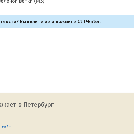
еленой ветки (М3)
тексте? Выделите её и нажмите Ctrl+Enter.
зжает в Петербург
 сайт