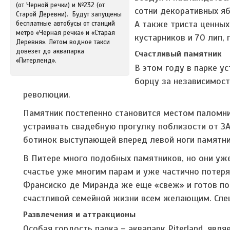
(от Черной речки) и №232 (от
сотни декоративных яб
Старой Деревни). Будут запущены
А также триста ценных
бесплатные автобусы от станций
метро «Черная речка» и «Старая
кустарников и 70 лип,
Деревня». Летом водное такси
довезет до аквапарка
Счастливый памятник
«Питерленд».
В этом году в парке 
борцу за независимост
революции.
Памятник постепенно становится местом паломн
устраивать свадебную прогулку поблизости от ЗА
ботинок выступающей вперед левой ноги памятни
В Питере много подобных памятников, но они уж
счастье уже многим парам и уже частично потеря
Франсиско де Миранда же еще «свеж» и готов по
счастливой семейной жизни всем желающим. Спе
Развлечения и аттракционы
Особая гордость парка – аквапарк Piterland, явля