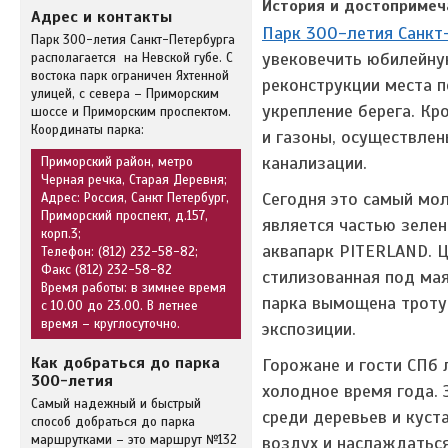
История и достопримеч
Адрес и контакты
Парк 300-летия Санкт
Парк 300-летия Санкт-Петербурга
увековечить юбилейную
располагается на Невской губе. С
востока парк ограничен Яхтенной
реконструкции места п
улицей, с севера – Приморским
укрепление берега. Кр
шоссе и Приморским проспектом.
Координаты парка:
и газоны, осуществле
канализации.
Приморский район, метро
Черная речка, Старая Деревня;
Сегодня это самый мол
Адрес: Россия, Санкт Петербург,
Приморский проспект, д.157,
является частью зелен
корп.3;
аквапарк PITERLAND. Ц
Телефон: (812) 232-58-82;
Факс (812) 232-58-82
стилизованная под мая
Время работы: в зимнее время
парка вымощена троту
с 10.00 до 23.00. В летнее
время – круглосуточно.
экспозиции.
Как добраться до парка
Горожане и гости СПб 
300-летия
холодное время года. 
Самый надежный и быстрый
среди деревьев и куст
способ добраться до парка
маршрутками – это маршрут №132
воздух и наслаждаться