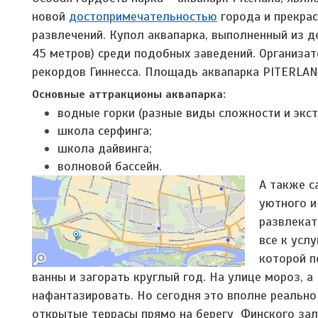
новой
достопримечательностью
города и прекра
развлечений. Купол аквапарка, выполненный из д
45 метров) среди подобных заведений. Организат
рекордов Гиннесса. Площадь аквапарка PITERLAND
Основные аттракционы аквапарка:
водные горки (разные виды сложности и экст
школа серфинга;
школа дайвинга;
волновой бассейн.
А также с
уютного и
развлекат
все к усл
которой п
ванны и загорать круглый год. На улице мороз, 
нафантазировать. Но сегодня это вполне реальн
открытые террасы прямо на берегу Финского зал