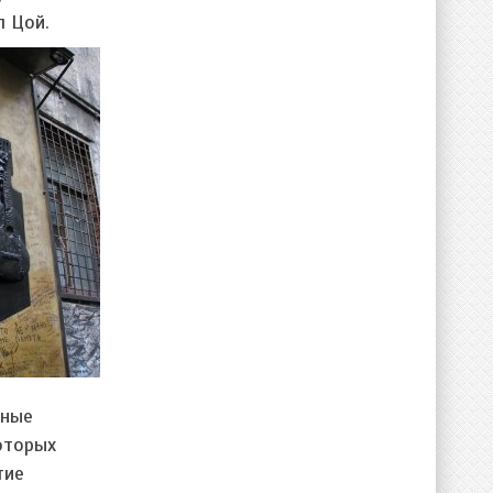
л Цой.
нные
оторых
тие