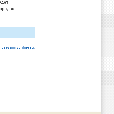
удет
городах
vsezaimyonline.ru.