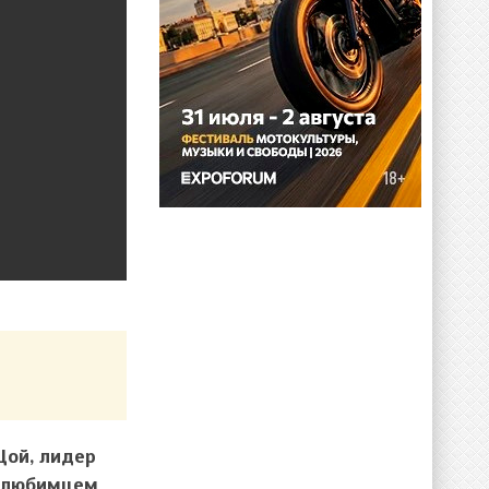
Цой, лидер
л любимцем