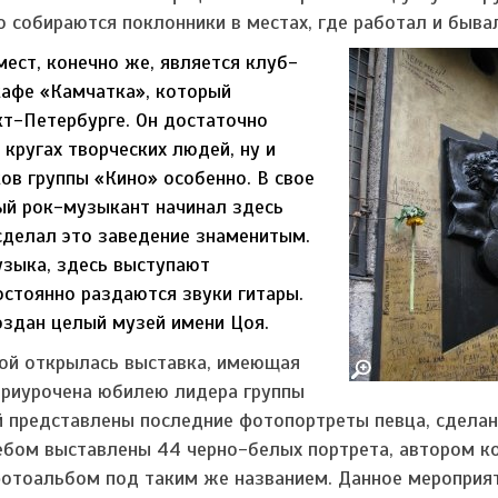
о собираются поклонники в местах, где работал и быва
мест, конечно же, является клуб-
кафе «Камчатка», который
кт-Петербурге. Он достаточно
 кругах творческих людей, ну и
ов группы «Кино» особенно. В свое
ый рок-музыкант начинал здесь
сделал это заведение знаменитым.
узыка, здесь выступают
остоянно раздаются звуки гитары.
оздан целый музей имени Цоя.
ой открылась выставка, имеющая
приурочена юбилею лидера группы
ей представлены последние фотопортреты певца, сдела
ебом выставлены 44 черно-белых портрета, автором к
фотоальбом под таким же названием. Данное мероприя