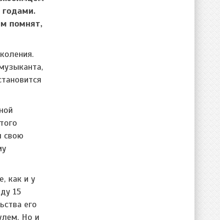
 годами.
ем помнят,
коления.
музыканта,
становится
рной
 того
л свою
му
, как и у
ду 15
ьства его
улем. Но и