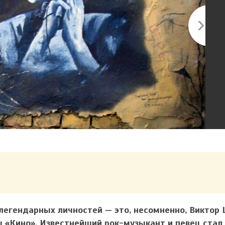
легендарных личностей — это, несомненно, Виктор 
ы «Кино». Известнейший рок-музыкант и певец ста