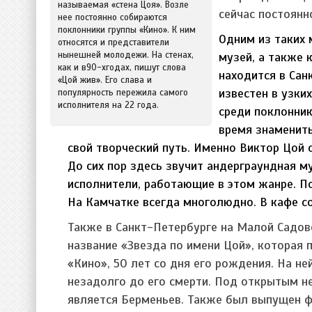
называемая «стена Цоя». Возле
сейчас постоянн
нее постоянно собираются
поклонники группы «Кино». К ним
Одним из таких 
относятся и представители
нынешней молодежи. На стенах,
музей, а также 
как и в90-хгодах, пишут слова
находится в Сан
«Цой жив». Его слава и
известен в узких
популярность пережила самого
исполнителя на 22 года.
среди поклонник
время знаменит
свой творческий путь. Именно Виктор Цой 
До сих пор здесь звучит андерграундная м
исполнители, работающие в этом жанре. П
На Камчатке всегда многолюдно. В кафе с
Также в Санкт-Петербурге на Малой Садов
название «Звезда по имени Цой»,
которая 
«Кино», 50 лет со дня его рождения. На н
незадолго до его смерти. Под открытым н
является Берменьев. Также был выпущен 