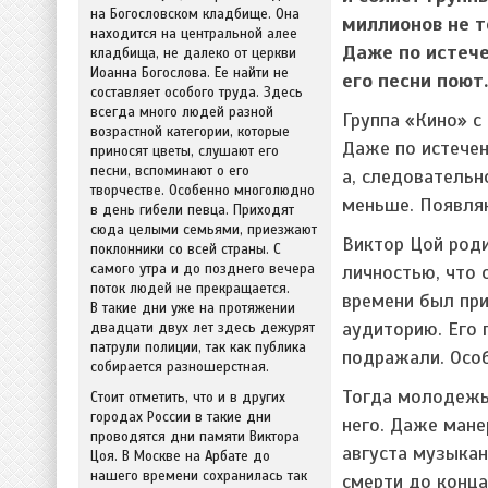
на Богословском кладбище. Она
миллионов не т
находится на центральной алее
Даже по истече
кладбища, не далеко от церкви
Иоанна Богослова. Ее найти не
его песни поют
составляет особого труда. Здесь
всегда много людей разной
Группа «Кино» с
возрастной категории, которые
Даже по истечен
приносят цветы, слушают его
песни, вспоминают о его
а, следовательн
творчестве. Особенно многолюдно
меньше. Появляю
в день гибели певца. Приходят
сюда целыми семьями, приезжают
Виктор Цой роди
поклонники со всей страны. С
самого утра и до позднего вечера
личностью, что 
поток людей не прекращается.
времени был при
В такие дни уже на протяжении
аудиторию. Его 
двадцати двух лет здесь дежурят
патрули полиции, так как публика
подражали. Осо
собирается разношерстная.
Тогда молодежь 
Стоит отметить, что и в других
городах России в такие дни
него. Даже мане
проводятся дни памяти Виктора
августа музыкан
Цоя. В Москве на Арбате до
нашего времени сохранилась так
смерти до конца