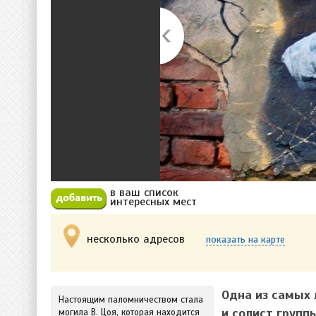
в ваш список
Добавить в избранное
интересных мест
несколько адресов
показать на карте
Одна из самых 
Настоящим паломничеством стала
и солист групп
могила В. Цоя, которая находится