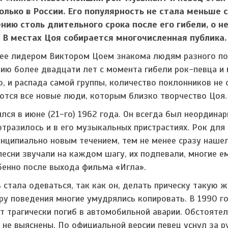
олько в России. Его популярность не стала меньше с
нию столь длительного срока после его гибели, о н
. В местах Цоя собирается многочисленная публика.
 ее лидером Виктором Цоем знакома людям разного по
ию более двадцати лет с момента гибели рок-певца и 
о, и распада самой группы, количество поклонников не 
тся все новые люди, которым близко творчество Цоя.
лся в июне (21-го) 1962 года. Он всегда был неордина
отразилось и в его музыкальных пристрастиях. Рок для
нципиально новым течением, тем не менее сразу наше
песни звучали на каждом шагу, их подпевали, многие е
бенно после выхода фильма «Игла».
стала одеваться, так как он, делать прическу такую же
ру поведения многие умудрялись копировать. В 1990 го
т трагически погиб в автомобильной аварии. Обстоятел
 не выяснены. По официальной версии певец уснул за р