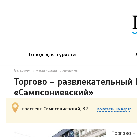
Город для туриста
Петербург
→
места города
→
магазины
Торгово – развлекательный
«Сампсониевский»
проспект Сампсониевский, 32
показать на карте
Торгово –