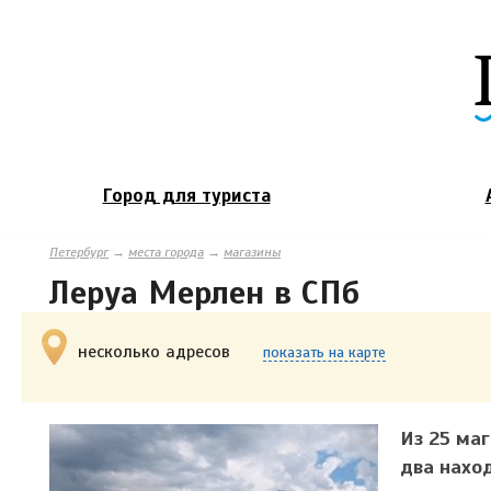
Город для туриста
Петербург
→
места города
→
магазины
Леруа Мерлен в СПб
несколько адресов
показать на карте
Из 25 маг
два наход