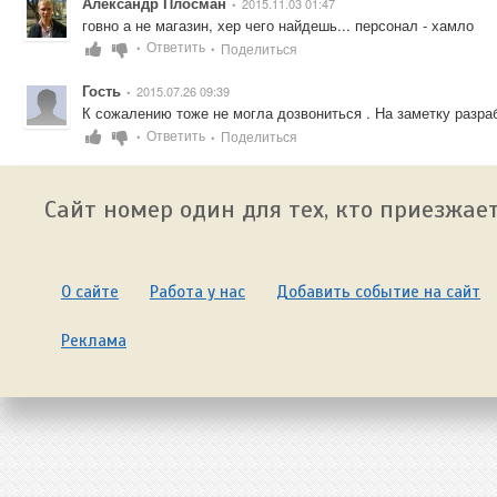
Александр Плосман
2015.11.03 01:47
•
говно а не магазин, хер чего найдешь... персонал - хамло
Ответить
Поделиться
•
•
Гость
2015.07.26 09:39
•
К сожалению тоже не могла дозвониться . На заметку разраб
Ответить
Поделиться
•
•
Сайт номер один для тех, кто приезжает
О сайте
Работа у нас
Добавить событие на сайт
Реклама