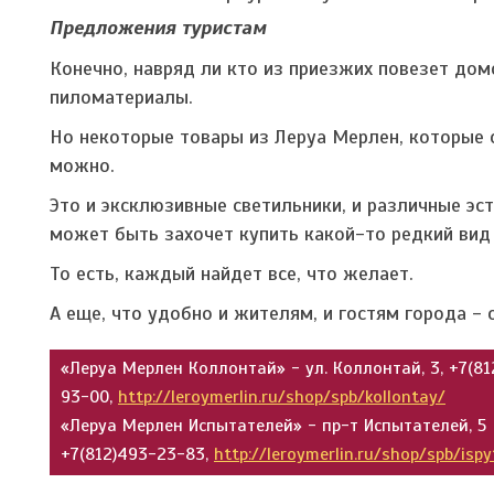
Предложения туристам
Конечно, навряд ли кто из приезжих повезет до
пиломатериалы.
Но некоторые товары из Леруа Мерлен, которые о
можно.
Это и эксклюзивные светильники, и различные эс
может быть захочет купить какой-то редкий вид
То есть, каждый найдет все, что желает.
А еще, что удобно и жителям, и гостям города 
«Леруа Мерлен Коллонтай» - ул. Коллонтай, 3, +7(81
93-00,
http://leroymerlin.ru/shop/spb/kollontay/
«Леруа Мерлен Испытателей» - пр-т Испытателей, 5
+7(812)493-23-83,
http://leroymerlin.ru/shop/spb/ispy