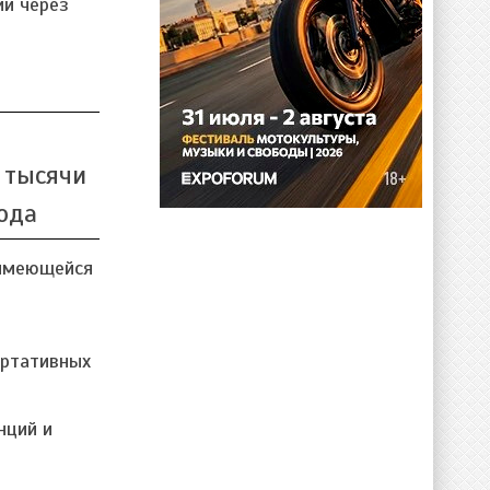
и через
 тысячи
ода
 имеющейся
ортативных
нций и