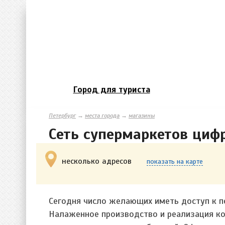
Город для туриста
Петербург
→
места города
→
магазины
Сеть супермаркетов циф
несколько адресов
показать на карте
Сегодня число желающих иметь доступ к 
Налаженное производство и реализация к