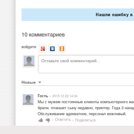
Нашли ошибку в 
10 комментариев
войдите
Новые
Гость
2015.12.22 14:34
•
Мы с мужем постоянные клиенты компьютерного мага
брали, планшет сыну недавно, принтер. Года 3 наза
Обслуживание адекватное, персонал вежливый.
Ответить
Поделиться
•
•
Гость
2015.11.18 08:03
•