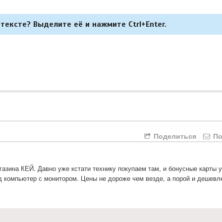
тексте? Выделите её и нажмите Ctrl+Enter.
Поделиться
По
зина КЕЙ. Давно уже кстати технику покупаем там, и бонусные карты у 
д компьютер с монитором. Цены не дороже чем везде, а порой и дешевле