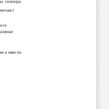
ы, сканеры.
твечают
енте
газинах
х к ним по