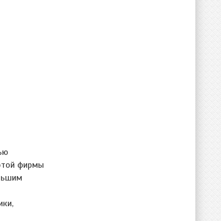
ью
 этой фирмы
льшим
ики,