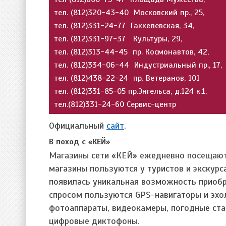
тел. (812)320-43-40 Московский пр., 25,
тел. (812)331-24-77 Гаккелевская, 34,
тел. (812)331-97-37 Культуры, 29,
тел. (812)313-44-45 пр. Космонавтов, 42,
тел. (812)334-06-44 Индустриальный пр., 17,
тел. (812)438-22-24 пр. Ветеранов, 101
тел. (812)331-85-05 пр.Энгельса, д.124 к.1,
тел.(812)331-24-60 Сервис-центр
Официальный
сайт
.
В поход с «КЕЙ»
Магазины сети «КЕЙ» ежедневно посещают 
магазины пользуются у туристов и экскурс
появилась уникальная возможность приоб
спросом пользуются GPS-навигаторы и эхо
фотоаппараты, видеокамеры, погодные ста
цифровые диктофоны.