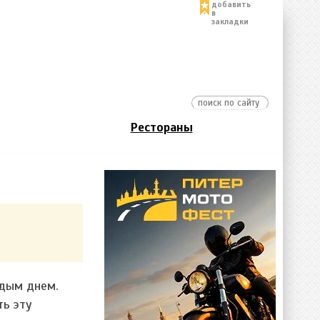
добавить
в
закладки
Рестораны
ждым днем.
ь эту