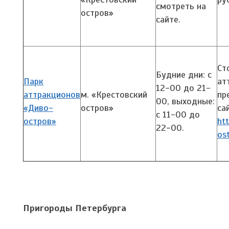
смотреть на
остров»
сайте.
Ст
Будние дни: с
Парк
ат
12-00 до 21-
аттракционов
м. «Крестовский
пр
00, выходные:
«Диво-
остров»
са
с 11-00 до
остров»
ht
22-00.
ost
Пригороды Петербурга