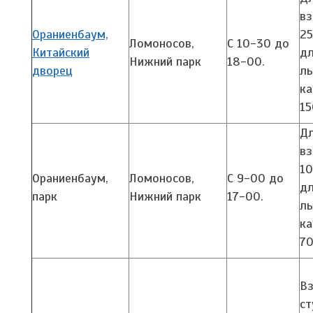
вз
Ораниенбаум,
25
Ломоносов,
С 10-30 до
Китайский
д
Нижний парк
18-00.
дворец
ль
ка
15
Д
вз
10
Ораниенбаум,
Ломоносов,
С 9-00 до
д
парк
Нижний парк
17-00.
ль
ка
70
Вз
ст