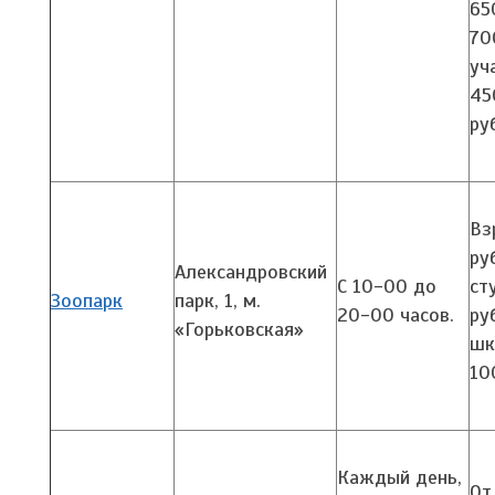
65
7
уч
45
ру
Вз
ру
Александровский
С 10-00 до
ст
Зоопарк
парк, 1,
м.
20-00 часов.
ру
«Горьковская
»
шк
10
Каждый день,
От