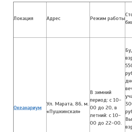
Ст
Локация
Адрес
Режим работы
би
Бу
вз
55
ру
дн
ве
В зимний
уч
период: с 10-
Ул. Марата, 86,
м.
30
Океанариум
00 до 20, в
«Пушкинская»
ру
летний: с 10-
Вы
00 до 22-00.
вз