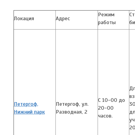
Режим
Ст
Локация
Адрес
работы
би
Д
вз
С 10-00 до
Петергоф,
Петергоф, ул.
30
20-00
Нижний парк
Разводная, 2
д
часов.
уч
20