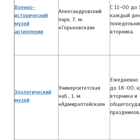
Военно-
С 11-00 до
Александровский
исторический
каждый ден
парк, 7,
м.
музей
понедельни
«Горьковская»
артиллерии
вторника.
Ежедневно 
Университетская
до 18-00, 
Зоологический
наб., 1,
м.
вторника и
музей
«Адмиралтейская»
общегосуда
праздников