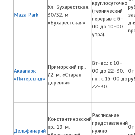
круглосуточно
Ул. Бухарестская,
ру
(технический
Maza Park
30/32,
м.
за
перерыв с 6-
«Бухарестская
»
дн
00 до 10-00
вр
утра).
Вт-вс.: с 10-
Приморский пр.,
Аквапарк
00 до 22-30,
От
72,
м. «Старая
«Питерлэнд»
пн.: с 15-00 до
ру
деревня»
22-30.
Расписание
Константиновский
представлений
пр., 19,
м.
От
Дельфинарий
нужно
«Крестовский
ру