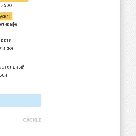
о 500
ухня:
нтикафе
ости.
или же
настольный
ься