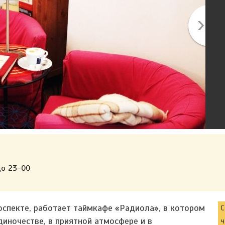
до 23-00
оспекте, работает таймкафе «Радиола», в котором
С
иночестве, в приятной атмосфере и в
ч