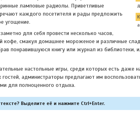
аринные ламповые радиолы. Приветливые
д
тречают каждого посетителя и рады предложить
К
ое угощение.
а
заметно для себя провести несколько часов,
й кофе, смакуя домашнее мороженое и различные слад
рав понравившуюся книгу или журнал из библиотеки, 
кательные настольные игры, среди которых есть даже 
х гостей, администраторы предлагают им воспользоват
ми для полноценного отдыха.
тексте? Выделите её и нажмите Ctrl+Enter.