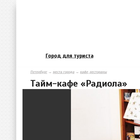
Город для туриста
Петербург
→
места города
→
кафе, рестораны
Тайм-кафе «Радиола»