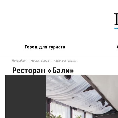
Город для туриста
Петербург
→
места города
→
кафе, рестораны
Ресторан «Бали»