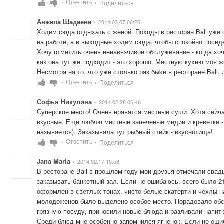
Ответить
Поделиться
•
•
Анжела Шадаева
2014.03.07 06:26
•
Ходим сюда отдыхать с женой. Походы в ресторан Bali уже 
на работе, а в выходные ходим сюда, чтобы спокойно посиде
Хочу отметить очень ненавязчивое обслуживание - когда хоче
как она тут же подходит - это хорошо. Местную кухню моя ж
Несмотря на то, что уже столько раз быkи в ресторане Bali,
Ответить
Поделиться
•
•
Софья Никулина
2014.02.28 06:46
•
Суперское место! Очень нравятся местные суши. Хотя сейчас
вкусные. Еще люблю местные запеченые мидии и креветки - 
называется). Заказывала тут рыбный стейк - вкуснотища!
Ответить
Поделиться
•
•
Jana Maria
2014.02.17 10:58
•
В ресторане Bali в прошлом году мои друзья отмечали свад
заказывать банкетный зал. Если не ошибаюсь, всего было 2
оформлен в светлых тонах, чисто-белые скатерти и чехлы н
молодоженов было выделено особое место. Порадовало обслу
грязную посуду, приносили новые блюда и разливали напитк
Среди блюд мне особенно запомнился ягненок. Если не ошиб