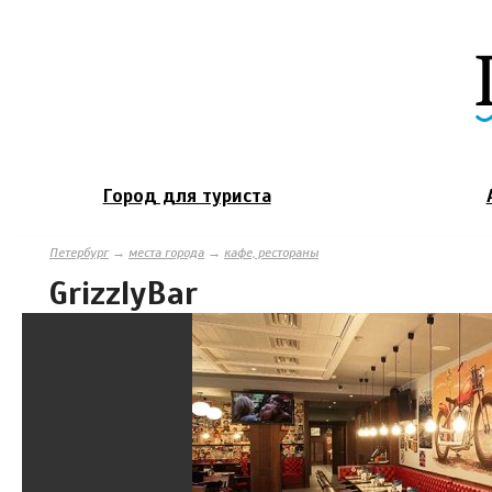
Город для туриста
Петербург
→
места города
→
кафе, рестораны
GrizzlyBar