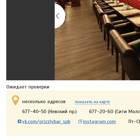
Ожидает проверки
несколько адресов
показать на карте
677-40-50 (Невский пр.)
677-20-60 (Сити Молл
vk.com/grizzlybar_spb
instagram.com
Пт-Сб