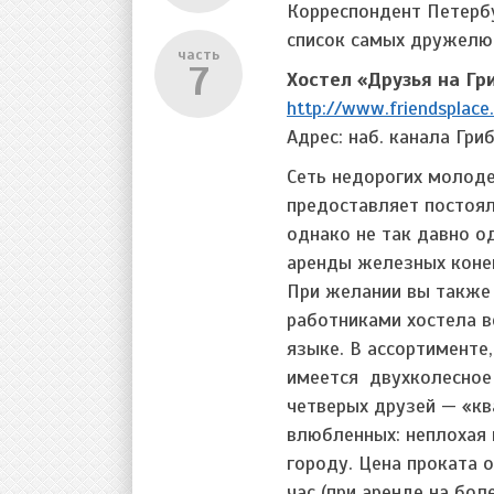
Корреспондент Петерб
список самых дружелю
часть
7
Хостел «Друзья на Гр
http://www.friendsplace.
Адрес: наб. канала Гри
Сеть недорогих молод
предоставляет постоял
однако не так давно о
аренды железных коней
При желании вы также
работниками хостела в
языке. В ассортименте
имеется двухколесное
четверых друзей — «к
влюбленных: неплохая 
городу. Цена проката 
час (при аренде на бо