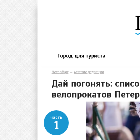
Город для туриста
Петербург
→
мнение редакции
Дай погонять: спи
велопрокатов Петер
часть
1