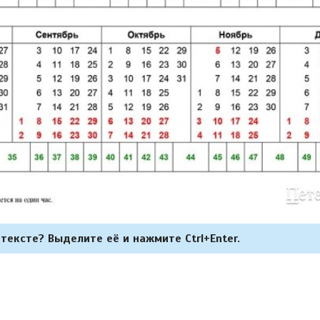
тексте? Выделите её и нажмите Ctrl+Enter.