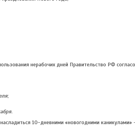
пользования нерабочих дней Правительство РФ соглас
еля
;
кабря
.
 насладиться 10-дневними «новогодними каникулами»