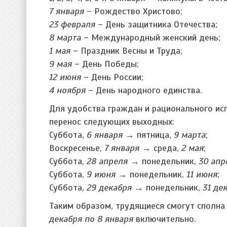
7 января
– Рождество Христово;
23 февраля
– День защитника Отечества;
8 марта
– Международный женский день;
1 мая
– Праздник Весны и Труда;
9 мая
– День Победы;
12 июня
– День России;
4 ноября
– День народного единства.
Для удобства граждан и рационального ис
перенос следующих выходных:
Суббота,
6 января
→ пятница,
9 марта
;
Воскресенье,
7 января
→ среда,
2 мая
;
Суббота,
28 апреля
→ понедельник,
30 апр
Суббота,
9 июня
→ понедельник,
11 июня
;
Суббота,
29 декабря
→ понедельник,
31 де
Таким образом, трудящиеся смогут сполна
декабря по 8 января
включительно.