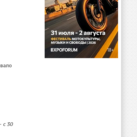
овало
 –
с
30