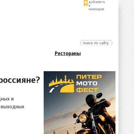
добавить
в
закладки
Рестораны
россияне?
дных и
8 выходных