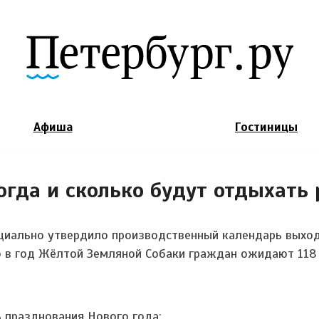
Jump to Navigation
Афиша
Гостиницы
огда и сколько будут отдыхать 
циально утвердило производственный календарь выхо
о в год Жёлтой Земляной Собаки граждан ожидают 11
 празднования Нового года;