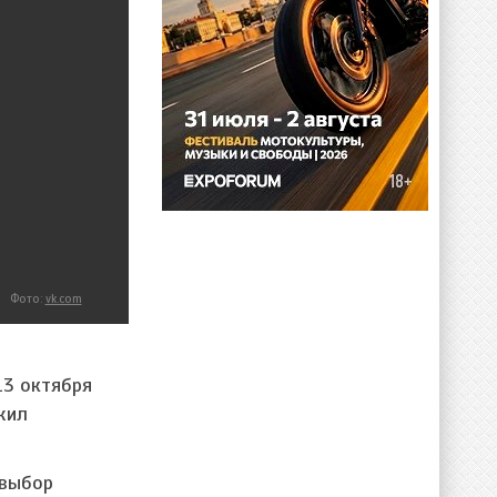
Фото:
vk.com
13 октября
жил
 выбор