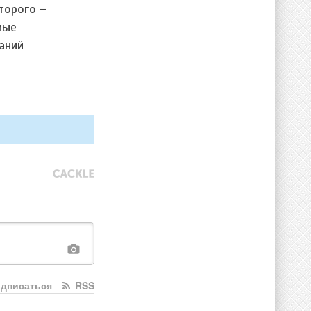
торого –
мые
аний
дписаться
RSS