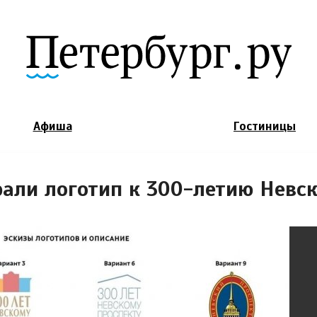
Jump to Navigation
Афиша
Гостиницы
рали логотип к 300-летию Невск