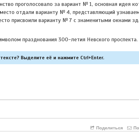
нство проголосовало за вариант № 1, основная идея ко
 место отдали варианту № 4, представляющий узнавае
есто присвоили варианту № 7 с знаменитыми окнами зд
имволом празднования 300-летия Невского проспекта.
тексте? Выделите её и нажмите Ctrl+Enter.
Поделиться
По