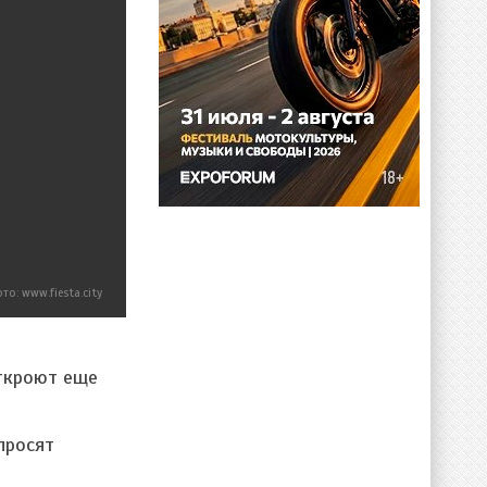
то: www.fiesta.city
откроют еще
просят