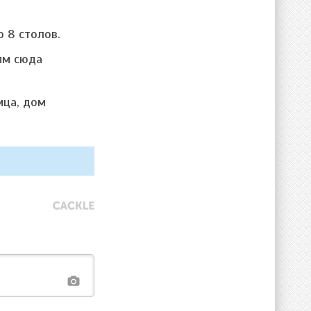
о 8 столов.
ям сюда
ица, дом