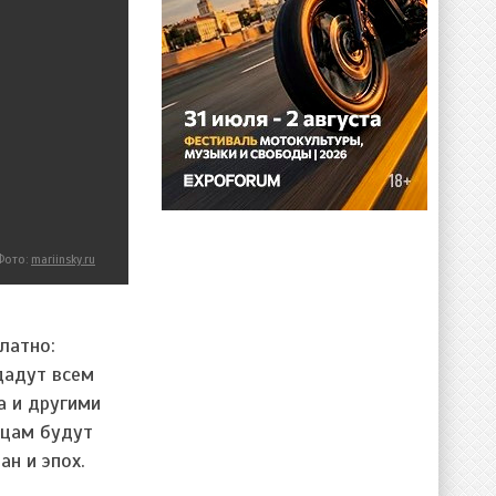
Фото:
mariinsky.ru
латно:
дадут всем
а и другими
жцам будут
н и эпох.