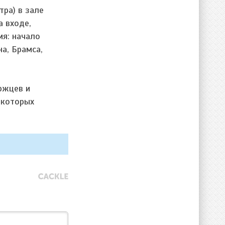
тра) в зале
 входе,
мя: начало
а, Брамса,
ржцев и
 которых