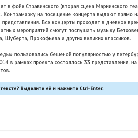
т в фойе Стравинского (вторая сцена Мариинского теа
. Контрамарку на посещение концерта выдают прямо на
о представления. Все концерты проходят в дневное вре
платных мероприятий смогут послушать музыку Бетховен
, Шуберта, Прокофьева и других великих классиков.
еды» пользовались бешеной популярностью у петербу
014 в рамках проекта состоялось 33 представления, на
тов.
тексте? Выделите её и нажмите Ctrl+Enter.