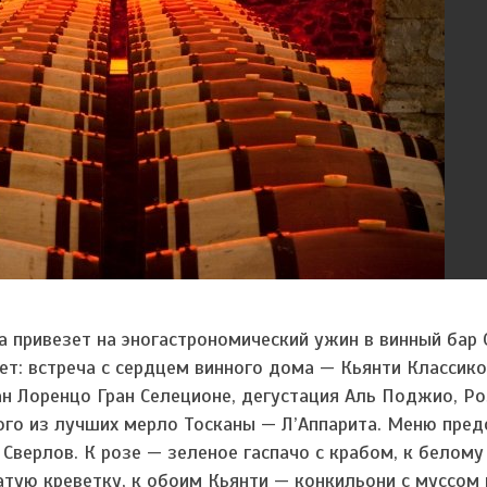
ma привезет на эногастрономический ужин в винный бар 
ает: встреча с сердцем винного дома — Кьянти Классико
ан Лоренцо Гран Селеционе, дегустация Аль Поджио, Ро
ого из лучших мерло Тосканы — Л’Аппарита. Меню пред
Сверлов. К розе — зеленое гаспачо с крабом, к белому
тую креветку, к обоим Кьянти — конкильони с муссом 