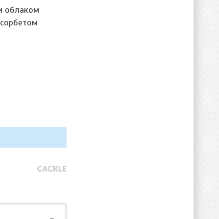
 и облаком
с сорбетом