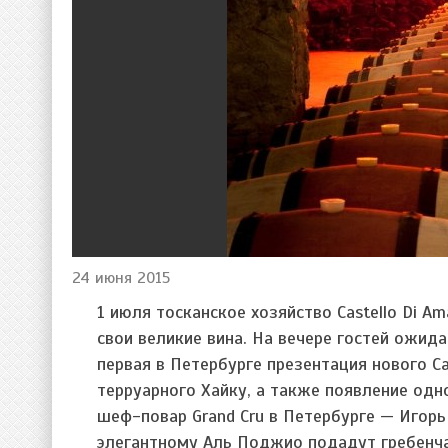
24 июня 2015
1 июля тосканское хозяйство Castello Di A
свои великие вина. На вечере гостей ожид
первая в Петербурге презентация нового С
терруарного Хайку, а также появление одн
шеф-повар Grand Cru в Петербурге — Игорь 
элегантному Аль Поджио подадут гребенча