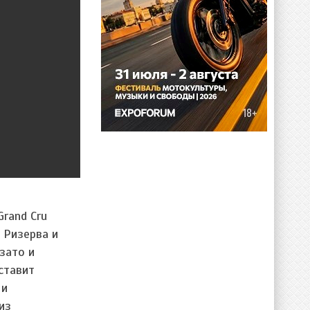
Grand Cru
 Ризерва и
зато и
ставит
 и
из