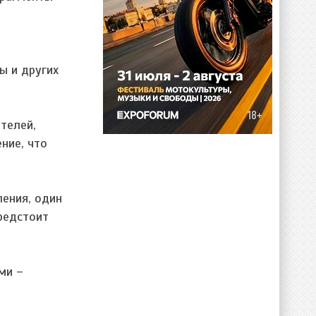
ы и других
телей,
ние, что
ения, один
предстоит
ми –
м