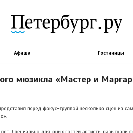
Jump to Navigation
Афиша
Гостиницы
ого мюзикла «Мастер и Маргар
представил перед фокус-группой несколько сцен из са
о».
1 лет. Специально для юных гостей артисты разыграли 