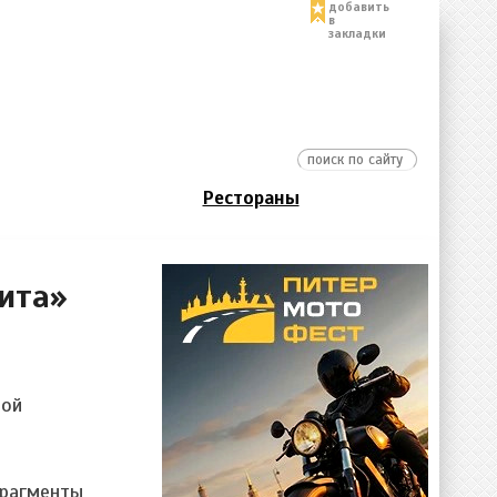
добавить
в
закладки
Рестораны
ита»
мой
фрагменты