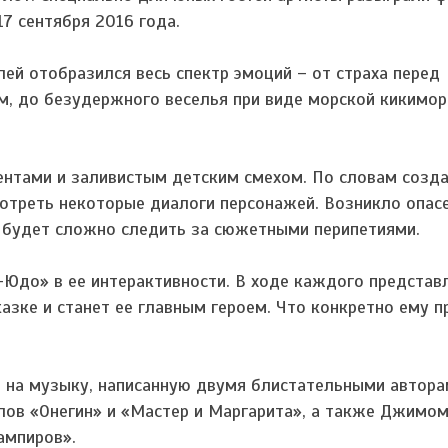
17 сентября 2016 года.
лей отобразился весь спектр эмоций – от страха перед
 до безудержного веселья при виде морской кикимор
нтами и заливистым детским смехом. По словам созда
треть некоторые диалоги персонажей. Возникло опасе
м будет сложно следить за сюжетными перипетиями.
Юдо» в ее интерактивности. В ходе каждого представл
казке и станет ее главным героем. Что конкретно ему 
н на музыку, написанную двумя блистательными автора
ов «Онегин» и «Мастер и Маргарита», а также Джимо
ампиров».