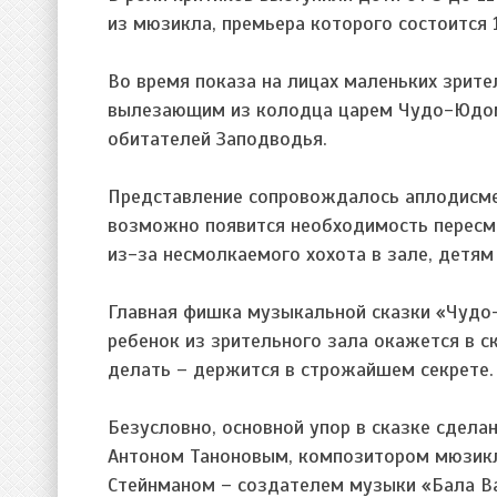
из мюзикла, премьера которого состоится 
Во время показа на лицах маленьких зрите
вылезающим из колодца царем Чудо-Юдом,
обитателей Заподводья.
Представление сопровождалось аплодисме
возможно появится необходимость пересмо
из-за несмолкаемого хохота в зале, детя
Главная фишка музыкальной сказки «Чудо-
ребенок из зрительного зала окажется в с
делать – держится в строжайшем секрете.
Безусловно, основной упор в сказке сдела
Антоном Таноновым, композитором мюзикл
Стейнманом – создателем музыки «Бала В