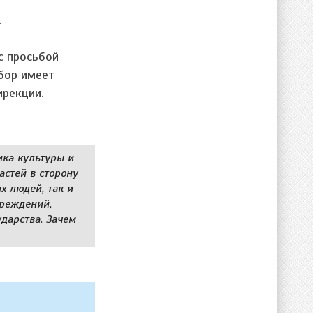
.
с просьбой
бор имеет
ирекции.
ика культуры и
астей в сторону
х людей, так и
чреждений,
ударства. Зачем