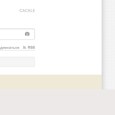
дписаться
RSS