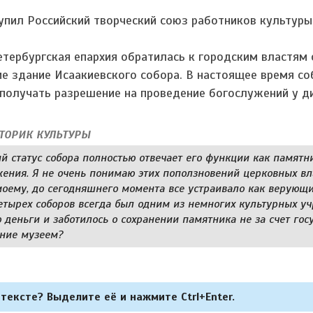
упил Российский творческий союз работников культуры
тербургская епархия обратилась к городским властям 
е здание Исаакиевского собора. В настоящее время со
 получать разрешение на проведение богослужений у д
СТОРИК КУЛЬТУРЫ
й статус собора полностью отвечает его функции как памятн
жения. Я не очень понимаю этих поползновений церковных вл
моему, до сегодняшнего момента все устраивало как верующи
етырех соборов всегда был одним из немногих культурных у
 деньги и заботилось о сохранении памятника не за счет гос
ение музеем?
тексте? Выделите её и нажмите Ctrl+Enter.