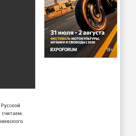
 Русской
 считаем,
киевского