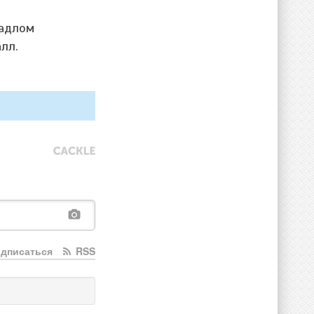
надлом
лл.
дписаться
RSS