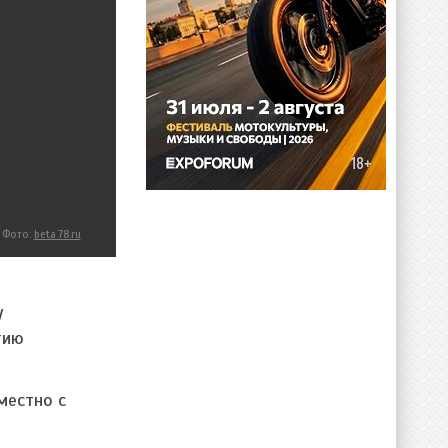
Фото:
beta.78.ru
у
тию
местно с