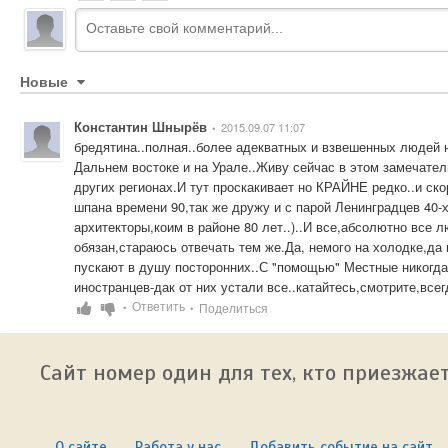
Новые
Константин Шнырёв
2015.09.07 11:07
•
бредятина..полная..более адекватных и взвешенных людей н
Дальнем востоке и на Урале..Живу сейчас в этом замечател
других регионах.И тут проскакивает но КРАЙНЕ редко..и ско
шпана времени 90,так же дружу и с парой Ленинградцев 40
архитекторы,коим в районе 80 лет..)..И все,абсолютно все
обязан,стараюсь отвечать тем же.Да, немого на холодке,да п
пускают в душу посторонних..С "помощью" Местные никогда 
иностранцев-дак от них устали все..катайтесь,смотрите,все
Ответить
Поделиться
•
•
Сайт номер один для тех, кто приезжает
О сайте
Работа у нас
Добавить событие на сайт