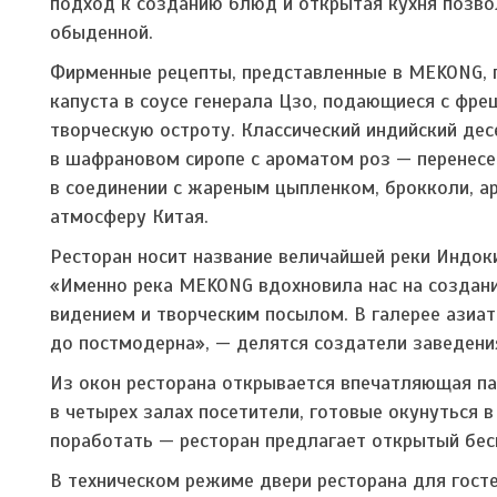
подход к созданию блюд и открытая кухня позво
обыденной.
Фирменные рецепты, представленные в MEKONG, 
капуста в соусе генерала Цзо, подающиеся с фре
творческую остроту. Классический индийский д
в шафрановом сиропе с ароматом роз — перенес
в соединении с жареным цыпленком, брокколи, а
атмосферу Китая.
Ресторан носит название величайшей реки Индоки
«Именно река MEKONG вдохновила нас на создан
видением и творческим посылом. В галерее азиат
до постмодерна», — делятся создатели заведени
Из окон ресторана открывается впечатляющая пан
в четырех залах посетители, готовые окунуться 
поработать — ресторан предлагает открытый бес
В техническом режиме двери ресторана для госте