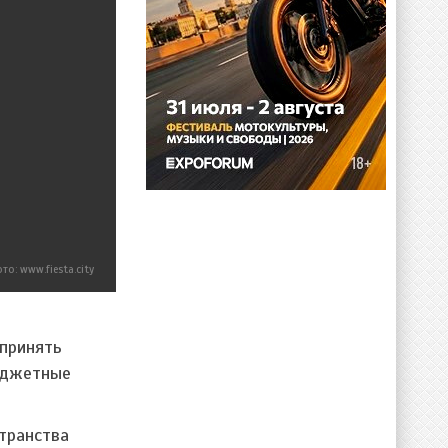
то: www.fiesta.city
 принять
юджетные
транства