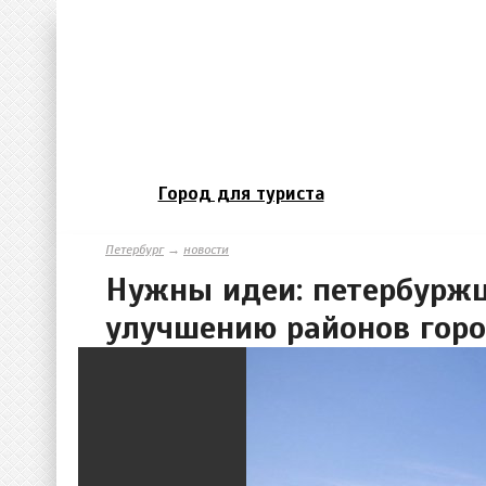
Город для туриста
Петербург
→
новости
Нужны идеи: петербурж
улучшению районов гор