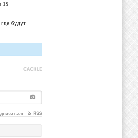
т 15
 где будут
дписаться
RSS