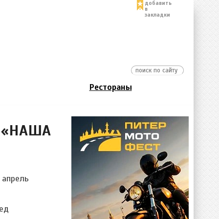
добавить
в
закладки
Рестораны
е «НАША
 апрель
бед