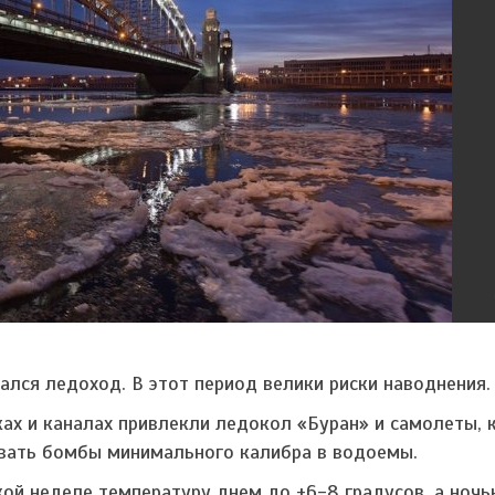
ался ледоход. В этот период велики риски наводнения.
ах и каналах привлекли ледокол «Буран» и самолеты, 
вать бомбы минимального калибра в водоемы.
ой неделе температуру днем до +6-8 градусов, а ночь