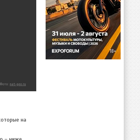
Фото:
nat-geo.ru
которые на
ю – ниже