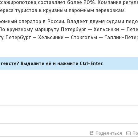
ссажиропотока составляет более 20%. Компания регул
тереса туристов к круизным паромным перевозкам.
ромный оператор в России. Владеет двумя судами лед
 По круизному маршруту Петербург — Хельсинки — Пет
уту Петербург — Хельсинки — Стокгольм — Таллин-Пете
тексте? Выделите её и нажмите Ctrl+Enter.
Поделиться
По