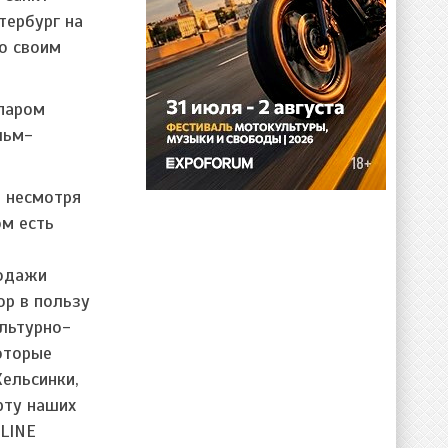
тербург на
по своим
 паром
льм-
, несмотря
ом есть
родажи
ор в пользу
льтурно-
оторые
Хельсинки,
рту наших
 LINE