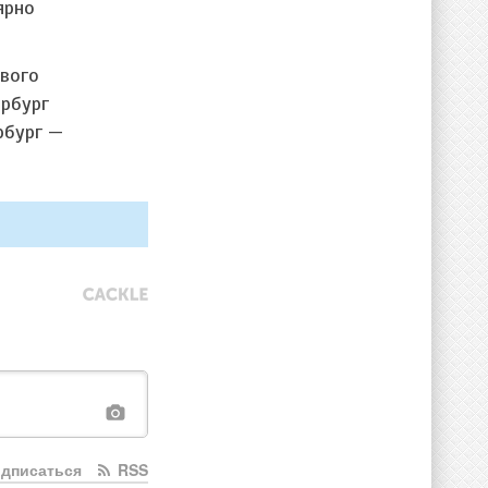
ярно
ового
ербург
рбург —
дписаться
RSS