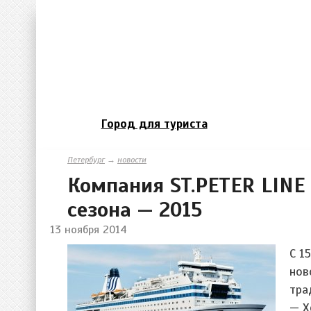
Город для туриста
Петербург
→
новости
Компания ST.PETER LINE
сезона — 2015
13 ноября 2014
С 1
нов
тра
— Х