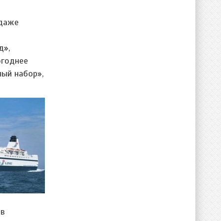
 даже
д»,
огоднее
ный набор»,
ов