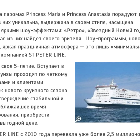
паромах Princess Maria и Princess Anastasia порадуют
 них уникальна, выдержана в своем стиле, насыщена
яркими шоу-эффектами: «Ретро», «Звездный Новый го
ая из них найдет своего зрителя. Шоу-программы, нов
, яркая праздничная атмосфера — это лишь «минималь
компанией ST.PETER LINE.
свое 5-летие. Вступает в
руизы проходят по четкому
рами и клиентами
ж нового круизного сезона
тверждение стабильной и
е ближайшее время
рования, приобрести
 выгодной цене.
ER LINE с 2010 года перевезла уже более 2,5 миллион