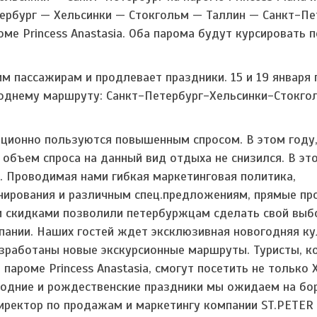
ербург — Хельсинки — Стокгольм — Таллин — Санкт-Пе
оме Princess Anastasia. Оба парома будут курсировать 
м пассажирам и продлевает праздники. 15 и 19 января
огоднему маршруту: Санкт-Петербург-Хельсинки-Стокго
ционно пользуются повышенным спросом. В этом году
объем спроса на данный вид отдыха не снизился. В эт
. Проводимая нами гибкая маркетинговая политика,
нирования и различным спец.предложениям, прямые п
и скидками позволили петербуржцам сделать свой выб
пании. Наших гостей ждет эксклюзивная новогодняя ку
азработаны новые экскурсионные маршруты. Туристы, к
 пароме Princess Anastasia, смогут посетить не только 
вогодние и рождественские праздники мы ожидаем на бо
иректор по продажам и маркетингу компании ST.PETER