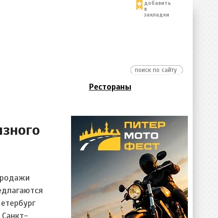
добавить
в
закладки
Рестораны
изного
продажи
редлагаются
Петербург
 Санкт-