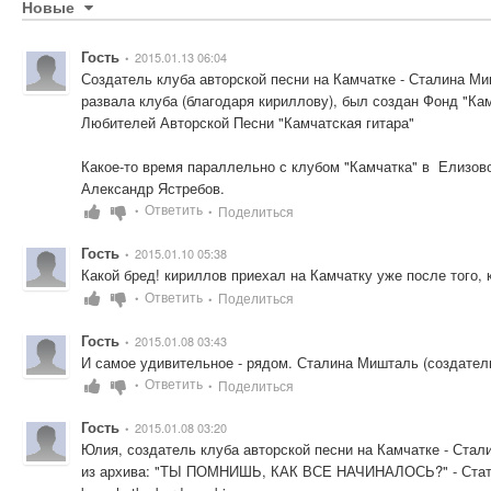
Новые
Гость
2015.01.13 06:04
•
Создатель клуба авторской песни на Камчатке - Сталина Ми
развала клуба (благодаря кириллову), был создан Фонд "Кам
Любителей Авторской Песни "Камчатская гитара"

Какое-то время параллельно с клубом "Камчатка" в  Елизово
Александр Ястребов.
Ответить
Поделиться
•
•
Гость
2015.01.10 05:38
•
Какой бред! кириллов приехал на Камчатку уже после того, 
Ответить
Поделиться
•
•
Гость
2015.01.08 03:43
•
И самое удивительное - рядом. Сталина Мишталь (создатель
Ответить
Поделиться
•
•
Гость
2015.01.08 03:20
•
Юлия, создатель клуба авторской песни на Камчатке - Стал
из архива: "ТЫ ПОМНИШЬ, КАК ВСЕ НАЧИНАЛОСЬ?" - Статьи -