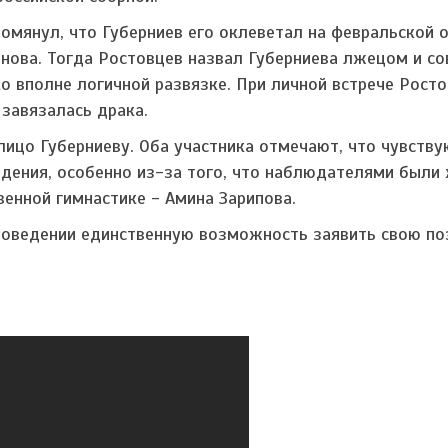
омянул, что Губерниев его оклеветал на февральской 
анова. Тогда Ростовцев назвал Губерниева лжецом и со
ко вполне логичной развязке. При личной встрече Рост
 завязалась драка.
ицо Губерниеву. Оба участника отмечают, что чувству
едения, особенно из-за того, что наблюдателями были
венной гимнастике - Амина Зарипова.
 поведении единственную возможность заявить свою по