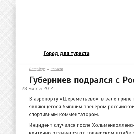
Город для туриста
Петербург
→
новости
Губерниев подрался с Р
28 марта 2014
В аэропорту «Шереметьево», в зале приле
являющегося бывшим тренером российской 
спортивным комментатором.
Инцидент случился после Хольменколленско
критично отзывался от тренерском штабе 