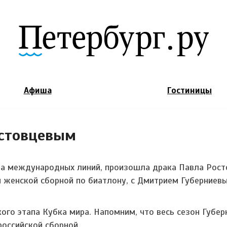
Jump to Navigation
Афиша
Гостиницы
остовцевым
та международных линий, произошла драка Павла Рост
женской сборной по биатлону, с Дмитрием Губерниев
го этапа Кубка мира. Напомним, что весь сезон Губер
российской сборной.