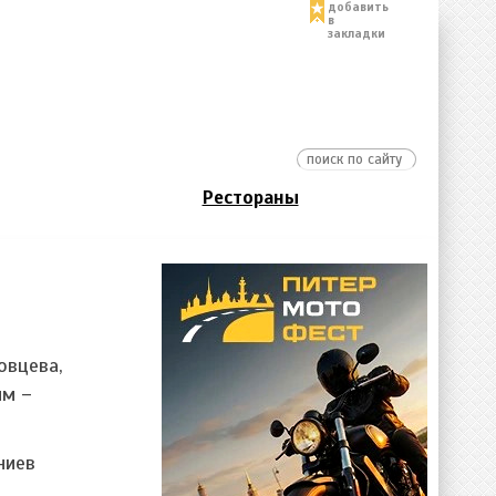
добавить
в
закладки
Рестораны
овцева,
ым –
ниев