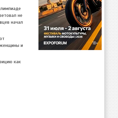
олимпиаде
ветовал не
овцев начал
ют
 женщины и
зицию как