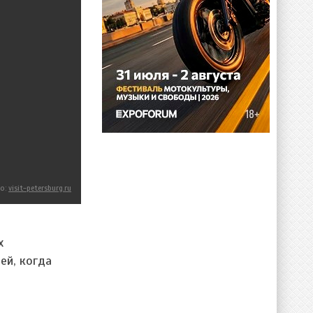
о:
visit-petersburg.ru
х
ей, когда