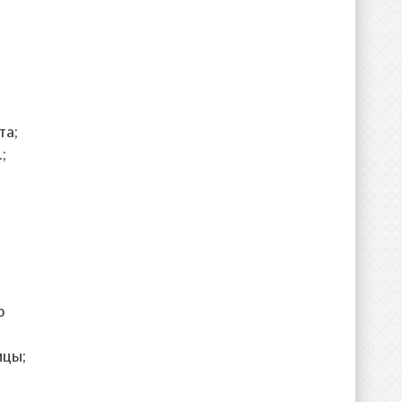
та;
;
о
ицы;