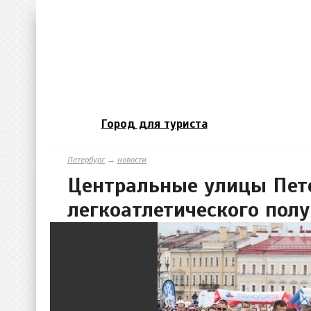
Город для туриста
Петербург
→
новости
Центральные улицы Пете
легкоатлетического пол