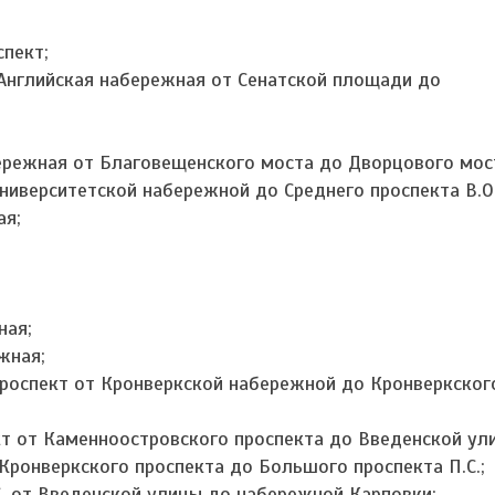
спект;
 Английская набережная от Сенатской площади до
бережная от Благовещенского моста до Дворцового мос
Университетской набережной до Среднего проспекта В.О.
ая;
ная;
жная;
проспект от Кронверкской набережной до Кронверкског
ект от Каменноостровского проспекта до Введенской ул
 Кронверкского проспекта до Большого проспекта П.С.;
.С. от Введенской улицы до набережной Карповки;