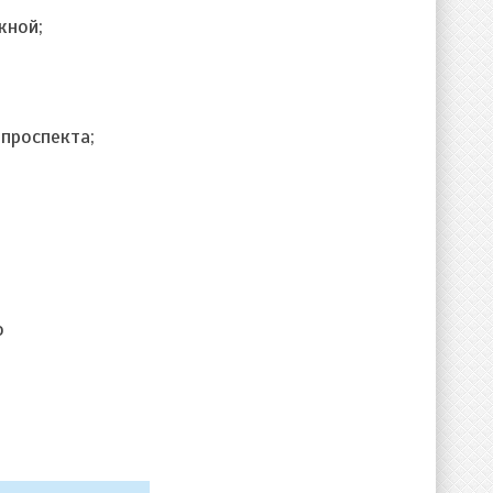
жной;
проспекта;
о