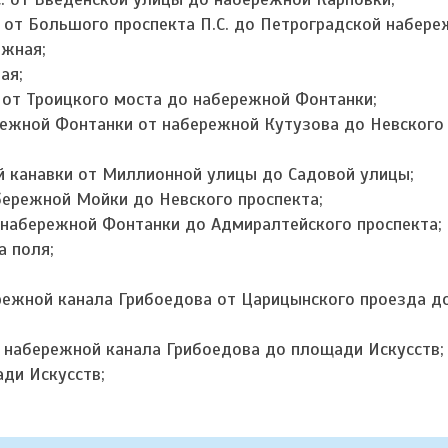
и от Большого проспекта П.С. до Петроградской набере
ежная;
ая;
а от Троицкого моста до набережной Фонтанки;
ережной Фонтанки от набережной Кутузова до Невского 
;
ей канавки от Миллионной улицы до Садовой улицы;
абережной Мойки до Невского проспекта;
т набережной Фонтанки до Адмиралтейского проспекта;
а поля;
ережной канала Грибоедова от Царицынского проезда д
т набережной канала Грибоедова до площади Искусств;
ади Искусств;