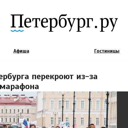
Jump to Navigation
Афиша
Гостиницы
рбурга перекроют из-за
умарафона