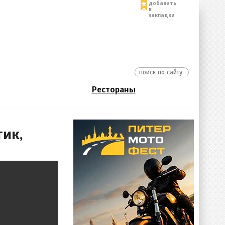
добавить
в
закладки
Рестораны
ик,