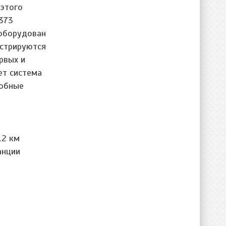
 этого
373
 оборудован
нстрируются
рвых и
ет система
добные
12 км
анции