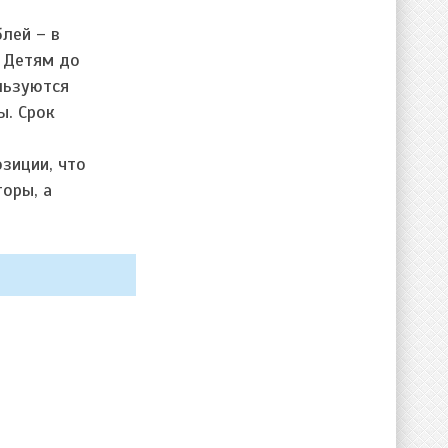
лей – в
. Детям до
льзуются
ы. Срок
озиции, что
оры, а