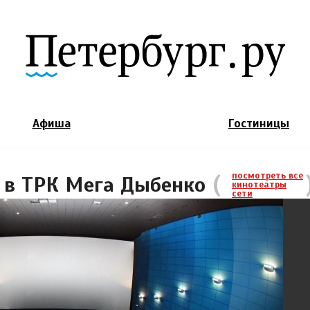
Jump to Navigation
Афиша
Гостиницы
(
посмотреть все
 в ТРК Мега Дыбенко
кинотеатры
сети