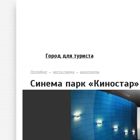
Город для туриста
Петербург
→
места города
→
кинотеатры
Синема парк «Киностар»