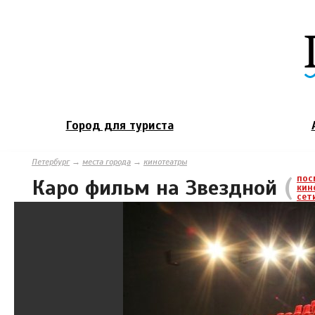
Город для туриста
Петербург
→
места города
→
кинотеатры
(
пос
Каро фильм на Звездной
кин
сет