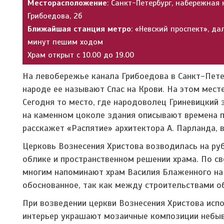
Месторасположение
: Санкт-Петербург, набережная
Грибоедова, 2б
Ближайшая станция метро
: «Невский проспект», да
минут пешим ходом
Храм открыт с 10.00 до 19.00
На левобережье канала Грибоедова в Санкт-Пете
народе ее называют Спас на Крови. На этом месте
Сегодня то место, где народоволец Гриневицкий 
на каменном цоколе здания описывают времена пр
расскажет «Распятие» архитектора А. Парланда, 
Церковь Вознесения Христова возводилась на руб
облике и пространственном решении храма. По св
многим напоминают храм Василия Блаженного на 
обоснованное, так как между строительствами о
При возведении церкви Вознесения Христова исп
интерьер украшают мозаичные композиции небыв