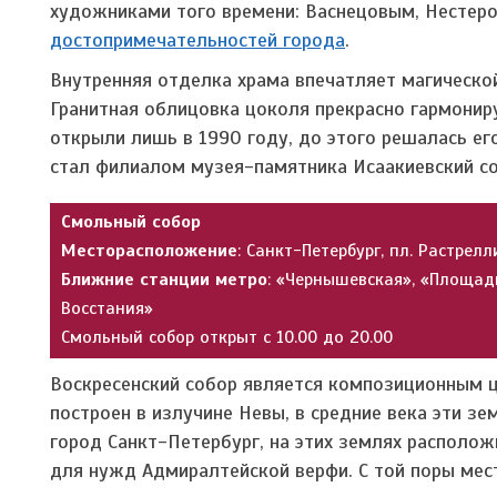
художниками того времени: Васнецовым, Нестер
достопримечательностей города
.
Внутренняя отделка храма впечатляет магической
Гранитная облицовка цоколя прекрасно гармонир
открыли лишь в 1990 году, до этого решалась его
стал филиалом музея-памятника Исаакиевский соб
Смольный собор
Месторасположение
: Санкт-Петербург, пл. Растрелли
Ближние станции метро
: «Чернышевская»,
«
Площад
Восстания
»
Смольный собор открыт с 10.00 до 20.00
Воскресенский собор является композиционным 
построен в излучине Невы, в средние века эти з
город Санкт-Петербург, на этих землях располож
для нужд Адмиралтейской верфи. С той поры мес