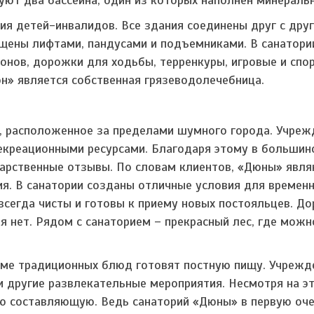
ия детей-инвалидов. Все здания соединены друг с дру
щены лифтами, пандусами и подъемниками. В санатори
онов, дорожки для ходьбы, терренкуры, игровые и спо
н» является собственная грязеводолечебница.
, расположенное за пределами шумного города. Учреж
рекреационными ресурсами. Благодаря этому в большин
дарственные отзывы. По словам клиентов, «Дюны» явл
я. В санатории созданы отличные условия для временн
всегда чисты и готовы к приему новых постояльцев. Д
я нет. Рядом с санаторием – прекрасный лес, где мож
роме традиционных блюд готовят постную пищу. Учрежд
и другие развлекательные мероприятия. Несмотря на эт
ую составляющую. Ведь санаторий «Дюны» в первую оч