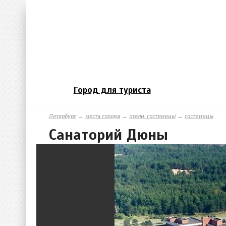
Город для туриста
Петербург
→
места города
→
отели, гостиницы
→
гостиницы
Санаторий Дюны