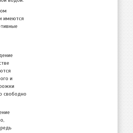
гом
и имеются
ртивные
дение
стве
яются
ого и
орожки
но свободно
ение
о,
ередь