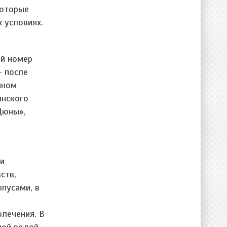
которые
 условиях.
ый номер
– после
чном
инского
Дюны»,
ми
ств,
пусами, в
олечения. В
ной водой.