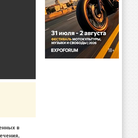
енных в
ечения,