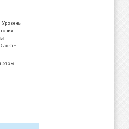
. Уровень
атория
цы
 Санкт-
и этом