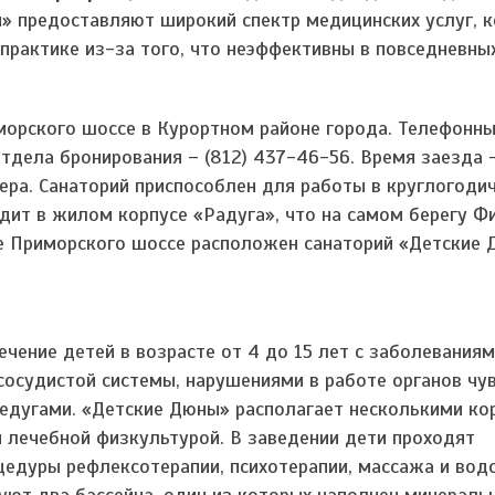
» предоставляют широкий спектр медицинских услуг, 
практике из-за того, что неэффективны в повседневных
морского шоссе в Курортном районе города. Телефонн
отдела бронирования – (812) 437-46-56. Время заезда 
ечера. Санаторий приспособлен для работы в круглогоди
дит в жилом корпусе «Радуга», что на самом берегу Ф
е Приморского шоссе расположен санаторий «Детские 
чение детей в возрасте от 4 до 15 лет с заболевания
осудистой системы, нарушениями в работе органов чув
дугами. «Детские Дюны» располагает несколькими кор
 лечебной физкультурой. В заведении дети проходят
цедуры рефлексотерапии, психотерапии, массажа и вод
вуют два бассейна, один из которых наполнен минераль