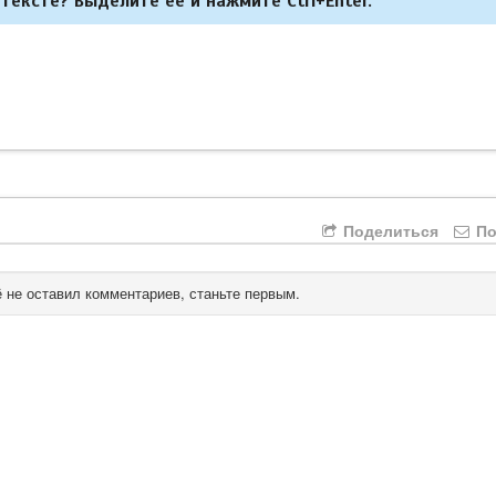
тексте? Выделите её и нажмите Ctrl+Enter.
Поделиться
По
 не оставил комментариев, станьте первым.